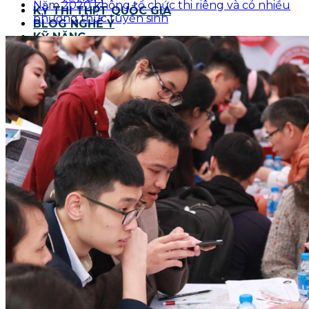
Năm 2020 không tổ chức thi riêng và có nhiều
KỲ THI THPT QUỐC GIA
phương thức tuyển sinh
BLOG NGHỀ Y
KỸ NĂNG
TIN TỨC