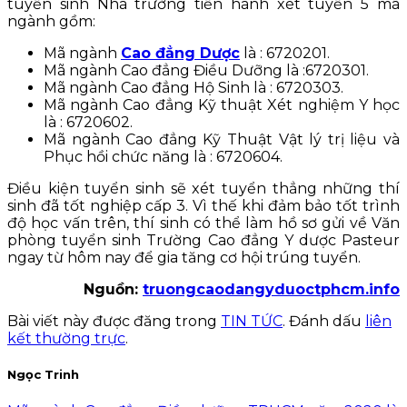
tuyển sinh Nhà trường tiến hành xét tuyển 5 mã
ngành gồm:
Mã ngành
Cao đẳng Dược
là : 6720201.
Mã ngành Cao đẳng Điều Dưỡng là :6720301.
Mã ngành Cao đẳng Hộ Sinh là : 6720303.
Mã ngành Cao đẳng Kỹ thuật Xét nghiệm Y học
là : 6720602.
Mã ngành Cao đẳng Kỹ Thuật Vật lý trị liệu và
Phục hồi chức năng là : 6720604.
Điều kiện tuyển sinh sẽ xét tuyển thẳng những thí
sinh đã tốt nghiệp cấp 3. Vì thế khi đảm bảo tốt trình
độ học vấn trên, thí sinh có thể làm hồ sơ gửi về Văn
phòng tuyển sinh Trường Cao đẳng Y dược Pasteur
ngay từ hôm nay để gia tăng cơ hội trúng tuyển.
Nguồn:
truongcaodangyduoctphcm.info
Bài viết này được đăng trong
TIN TỨC
. Đánh dấu
liên
kết thường trực
.
Ngọc Trinh