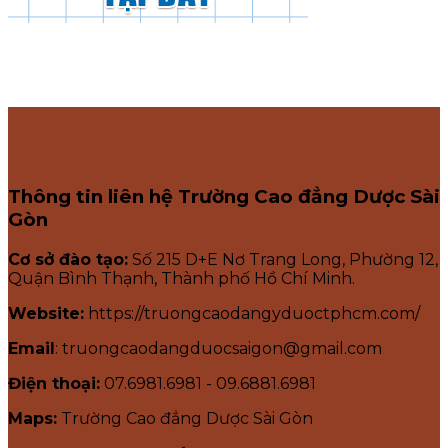
Thông tin liên hệ Trường Cao đẳng Dược Sài
Gòn
Cơ sở đào tạo:
Số 215 D+E Nơ Trang Long, Phường 12,
Quận Bình Thạnh, Thành phố Hồ Chí Minh.
Website:
https://truongcaodangyduoctphcm.com/
Email
: truongcaodangduocsaigon@gmail.com
Điện thoại:
07.6981.6981 - 09.6881.6981
Maps:
Trường Cao đẳng Dược Sài Gòn