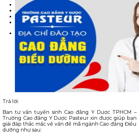
KỲ THI THPT QUỐC GIA
BLOG NGHỀ Y
KỸ NĂNG
TIN TỨC
Trả lời:
Ban tư vấn tuyển sinh Cao đẳng Y Dược TPHCM –
Trường Cao đẳng Y Dược Pasteur xin được giúp bạn
giải đáp thắc mắc về vấn đề mã ngành Cao đẳng Điều
dưỡng như sau: