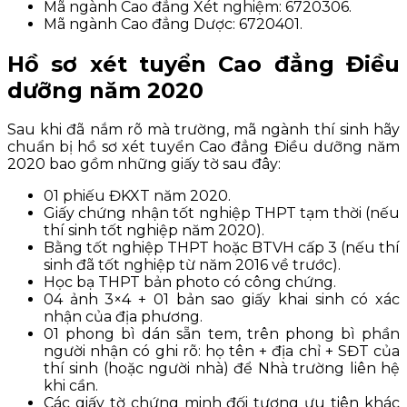
Mã ngành Cao đẳng Xét nghiệm: 6720306.
Mã ngành Cao đẳng Dược: 6720401.
Hồ sơ xét tuyển Cao đẳng Điều
dưỡng năm 2020
Sau khi đã nắm rõ mà trường, mã ngành thí sinh hãy
chuẩn bị hồ sơ xét tuyển Cao đẳng Điều dưỡng năm
2020 bao gồm những giấy tờ sau đây:
01 phiếu ĐKXT năm 2020.
Giấy chứng nhận tốt nghiệp THPT tạm thời (nếu
thí sinh tốt nghiệp năm 2020).
Bằng tốt nghiệp THPT hoặc BTVH cấp 3 (nếu thí
sinh đã tốt nghiệp từ năm 2016 về trước).
Học bạ THPT bản photo có công chứng.
04 ảnh 3×4 + 01 bản sao giấy khai sinh có xác
nhận của địa phương.
01 phong bì dán sẵn tem, trên phong bì phần
người nhận có ghi rõ: họ tên + địa chỉ + SĐT của
thí sinh (hoặc người nhà) để Nhà trường liên hệ
khi cần.
Các giấy tờ chứng minh đối tượng ưu tiên khác