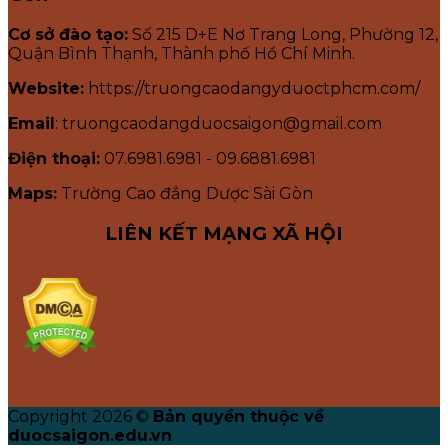
Cơ sở đào tạo:
Số 215 D+E Nơ Trang Long, Phường 12,
Quận Bình Thạnh, Thành phố Hồ Chí Minh.
Website:
https://truongcaodangyduoctphcm.com/
Email
: truongcaodangduocsaigon@gmail.com
Điện thoại:
07.6981.6981 - 09.6881.6981
Maps:
Trường Cao đẳng Dược Sài Gòn
LIÊN KẾT MẠNG XÃ HỘI
Copyright 2026 ©
Bản quyền thuộc về
duocsaigon.edu.vn