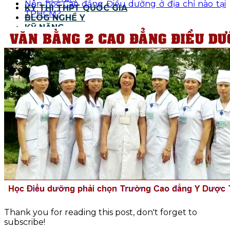
Nên học Cao đẳng Điều dưỡng ở địa chỉ nào tại
KỲ THI THPT QUỐC GIA
TPHCM?
BLOG NGHỀ Y
KỸ NĂNG
TIN TỨC
Thank you for reading this post, don't forget to
subscribe!