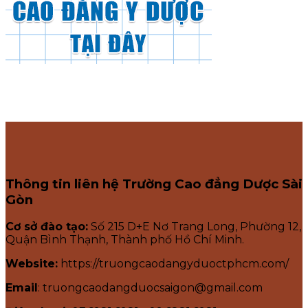
Thông tin liên hệ Trường Cao đẳng Dược Sài
Gòn
Cơ sở đào tạo:
Số 215 D+E Nơ Trang Long, Phường 12,
Quận Bình Thạnh, Thành phố Hồ Chí Minh.
Website:
https://truongcaodangyduoctphcm.com/
Email
: truongcaodangduocsaigon@gmail.com