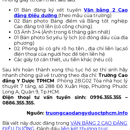
01 Bản đăng ký xét tuyển
Văn bằng 2 Cao
đẳng Điều dưỡng
(theo mẫu của trường)
02 Bản photo Bảng điểm và Bằng tốt nghiệp
Cao đẳng trở lên (có công chứng).
03 Ảnh 3×4 (Ảnh trong 6 tháng gần nhất)
01 Bản photo Sơ yếu lý lịch (có đóng dấu của địa
phương)
02 Phong bì có ghi rõ họ tên , địa chỉ liên lạc,số
điện thoại của người học để tiện liên hệ
Các giấy tờ cần thiết, ưu tiên khác (nếu có)
Sau khi hoàn thành xong thủ tục hồ sơ thí sinh hãy
nhanh chóng gửi về trường theo địa chỉ:
Trường Cao
đẳng Y Dược TPHCM
Phòng 2B.G02 Tòa nhà học lý
thuyết 7 tầng, số 288 Đỗ Xuân Hợp, Phường Phước
Long A, Quận 9, Tp.HCM.
Điện thoại tư vấn tuyển sinh: 0996.355.355 –
0886.355.355.
Nguồn:
truongcaodangyduoctphcm.info
Bài viết này được đăng trong
VĂN BẰNG 2 CAO ĐẲNG
ĐIỀU DƯỠNG
. Đánh dấu
liên kết thường trực
.