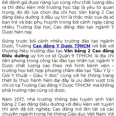
Để đánh giá được năng lực cũng như chất lượng đầu
ra thì điều kiện môi trường học tập là yếu tố quan
trọng, do đó lựa chọn địa chỉ học Văn bằng 2 Cao
đẳng Điều dưỡng ở đâu uy tín là thắc mắc của đa số
bạn trẻ và bậc phụ huynh trong bối cảnh ngày càng
nhiều Trường Đại học, Cao đẳng đào tạo ngành Y
Dược hiện nay.
Đứng trước bối cảnh nhiều trường đào tạo ngành
Dược, Trường
Cao đẳng Y Dược TPHCM
nổi bật với
thương hiệu trường đào tạo
Văn bằng 2 Cao đẳng
Điều dưỡng
uy tín cơ sở Quận 9 TPHCM, là địa chỉ
tiên phong trong công tác đào tạo nhân lực ngành Y
Dược chất lượng cao theo mô hình bệnh viện –
trường học kết hợp phương châm đào tạo “Sâu Y lý –
Giỏi Y thuật – Giàu Y đức” cùng với hệ thống trang
thiết bị thực hành hiện đại đây là ưu điểm vượt trội
chỉ có tại Trường Cao đẳng Y Dược TPHCM mà không
phải trường nào cũng có được.
Năm 2017, nhà trường thông báo tuyển sinh Văn
bằng 2 Cao đẳng Điều dưỡng với điều kiện xét tuyển
thí sinh đã tốt nghiệp Cao đẳng trở lên tất cả các
chuyên ngành trong hệ thống Giáo dục Việt Nam. Với