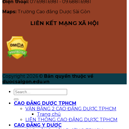
Điện thoại:
07.6981.6981 - 09.6881.6981
Maps:
Trường Cao đẳng Dược Sài Gòn
LIÊN KẾT MẠNG XÃ HỘI
Copyright 2026 ©
Bản quyền thuộc về
duocsaigon.edu.vn
CAO ĐẲNG DƯỢC TPHCM
VĂN BẰNG 2 CAO ĐẲNG DƯỢC TPHCM
Trang chủ
LIÊN THÔNG CAO ĐẲNG DƯỢC TPHCM
CAO ĐẲNG Y DƯỢC