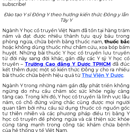
subscribe!
Đào tạo Y sĩ Đông Y theo hướng kiến thức Đông y lẫn
Tây Y
Ngành Y học cổ truyền Việt Nam đã tồn tại hàng trăm
năm và đạt được nhiều thành tựu quý báu trong
phòng ngừa, chữa bệnh bằng thuốc nam,
thuốc bắc
hoặc không dùng thuốc như châm cứu, xoa bóp bấm
huyệt. Những bài thuốc Y học cổ truyền lưu truyền
từ đời này sang đời khác, gần đây các Y sỹ Y học cổ
truyền –
Trường Cao đẳng Y Dược TPHCM
đã đúc
kết thêm được một số kiến thức Đông y cho ra nhiều
bài thuốc chữa bệnh hiệu quả từ
Thư Viện Y Dược
.
Ngành Y trong những năm gần đây phát triển không
ngừng do nhu cầu chăm sóc sức khỏe ngày càng
tăng cao. Trong khi đó, Y học cổ truyền là lĩnh vực lâu
năm, có chỗ đứng vững chắc cũng được mọi người
quan tâm bởi nhu cầu sử dụng thuốc có nguồn gốc
tư thiên nhiên và các phương pháp điều trị bằng Y
học cổ truyền để phòng ngừa và cải thiện sức khỏe
cũng tăng mạnh trong công tác khám chữa bệnh
của hệ thống y tế Việt Nam.