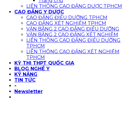
Trang chủ
LIÊN THÔNG CAO ĐẲNG DƯỢC TPHCM
CAO ĐẲNG Y DƯỢC
CAO ĐẲNG ĐIỀU DƯỠNG TPHCM
CAO ĐẲNG XÉT NGHIỆM TPHCM
VĂN BẰNG 2 CAO ĐẲNG ĐIỀU DƯỠNG
VĂN BẰNG 2 CAO ĐẲNG XÉT NGHIỆM
LIÊN THÔNG CAO ĐẲNG ĐIỀU DƯỠNG
TPHCM
LIÊN THÔNG CAO ĐẲNG XÉT NGHIỆM
TPHCM
KỲ THI THPT QUỐC GIA
BLOG NGHỀ Y
KỸ NĂNG
TIN TỨC
-
Newsletter