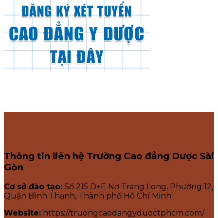
Thông tin liên hệ Trường Cao đẳng Dược Sài
Gòn
Cơ sở đào tạo:
Số 215 D+E Nơ Trang Long, Phường 12,
Quận Bình Thạnh, Thành phố Hồ Chí Minh.
Website:
https://truongcaodangyduoctphcm.com/