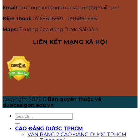
Email
: truongcaodangduocsaigon@gmail.com
Điện thoại:
07.6981.6981 - 09.6881.6981
Maps:
Trường Cao đẳng Dược Sài Gòn
LIÊN KẾT MẠNG XÃ HỘI
Copyright 2026 ©
Bản quyền thuộc về
duocsaigon.edu.vn
CAO ĐẲNG DƯỢC TPHCM
VĂN BẰNG 2 CAO ĐẲNG DƯỢC TPHCM