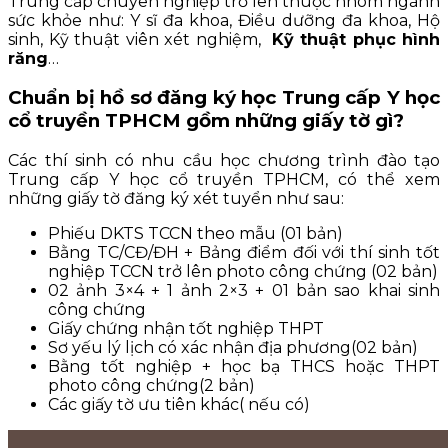
Trung cấp chuyên nghiệp trở lên thuộc nhóm ngành
sức khỏe như: Y sĩ đa khoa, Điều dưỡng đa khoa, Hộ
sinh, Kỹ thuật viên xét nghiệm,
Kỹ thuật phục hình
răng
…
Chuẩn bị hồ sơ đăng ký học Trung cấp Y học
cổ truyền TPHCM gồm những giấy tờ gì?
Các thí sinh có nhu cầu học chương trình đào tạo
Trung cấp Y học cổ truyền TPHCM, có thể xem
những giấy tờ đăng ký xét tuyển như sau:
Phiếu DKTS TCCN theo mẫu (01 bản)
Bằng TC/CĐ/ĐH + Bảng điểm đối với thí sinh tốt
nghiệp TCCN trở lên photo công chứng (02 bản)
02 ảnh 3×4 + 1 ảnh 2×3 + 01 bản sao khai sinh
công chứng
Giấy chứng nhận tốt nghiệp THPT
Sơ yếu lý lịch có xác nhận địa phương(02 bản)
Bằng tốt nghiệp + học bạ THCS hoặc THPT
photo công chứng(2 bản)
Các giấy tờ ưu tiên khác( nếu có)