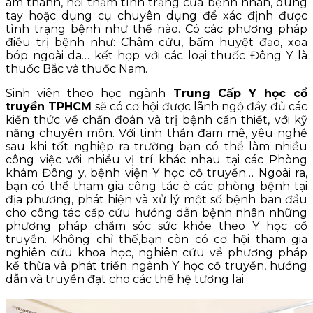
âm thanh, hỏi thăm tình trạng của bệnh nhân, dùng
tay hoặc dụng cụ chuyên dụng để xác định được
tình trạng bệnh như thế nào. Có các phương pháp
điều trị bệnh như: Châm cứu, bấm huyệt đạo, xoa
bóp ngoài da… kết hợp với các loại thuốc Đông Y là
thuốc Bắc và thuốc Nam.
Sinh viên theo học ngành
Trung Cấp Y học cổ
truyền TPHCM
sẽ có cơ hội được lãnh ngộ đầy đủ các
kiến thức về chẩn đoán và trị bệnh cần thiết, với kỹ
năng chuyên môn. Với tinh thần đam mê, yêu nghề
sau khi tốt nghiệp ra trường bạn có thể làm nhiều
công việc với nhiều vị trí khác nhau tại các Phòng
khám Đông y, bệnh viện Y học cổ truyền… Ngoài ra,
bạn có thể tham gia công tác ở các phòng bệnh tại
địa phương, phát hiện và xử lý một số bệnh ban đầu
cho công tác cấp cứu hướng dẫn bệnh nhân những
phương pháp chăm sóc sức khỏe theo Y học cổ
truyền. Không chỉ thế,bạn còn có cơ hội tham gia
nghiên cứu khoa học, nghiên cứu về phương pháp
kế thừa và phát triển ngành Y học cổ truyền, hướng
dẫn và truyền đạt cho các thế hệ tương lai.