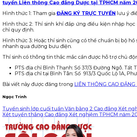
tuyển Liên thông Cao đẳng Dược tại TPHCM năm 2
Hình thức 1: Tham gia
ĐĂNG KÝ TRỰC TUYỂN
lưu ý đi
Hình thức 2: Thí sinh khí đáp ứng điều kiện nhập học
chỉ quy định.
Hình thức 3: Hoặc thí sinh cũng có thể chuẩn bị bộ h
nhanh qua đường bưu điện.
Thí sinh có thông tin thắc mắc cần được hỗ trợ chủ độn
PTS địa chỉ Bình Thạnh: Số 37/3 Đường Ngô. Tất Tố
PTS địa chỉ tại Bình Tân: Số 913/3 Quốc Lộ 1A, Phư
Bài viết này được đăng trong
LIÊN THÔNG CAO ĐẲNG
Ngọc Trinh
Tuyển sinh lớp cuối tuần Văn bằng 2 Cao đẳng Xét 
Xét tuyển thẳng Cao đẳng Xét nghiệm TPHCM năm 20