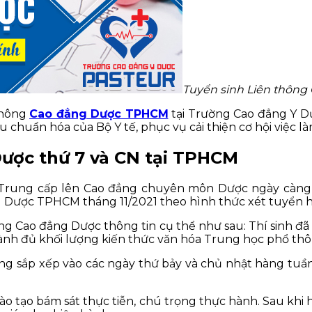
Tuyển sinh Liên thông
thông
Cao đẳng Dược TPHCM
tại Trường Cao đẳng Y Dư
uẩn hóa của Bộ Y tế, phục vụ cải thiện cơ hội việc làm
Dược thứ 7 và CN tại TPHCM
từ Trung cấp lên Cao đẳng chuyên môn Dược ngày càn
 Dược TPHCM tháng 11/2021 theo hình thức xét tuyển h
ông Cao đẳng Dược thông tin cụ thể như sau: Thí sinh đ
ành đủ khối lượng kiến thức văn hóa Trung học phổ thô
 sắp xếp vào các ngày thứ bảy và chủ nhật hàng tuần (
đào tạo bám sát thực tiễn, chú trọng thực hành. Sau khi 