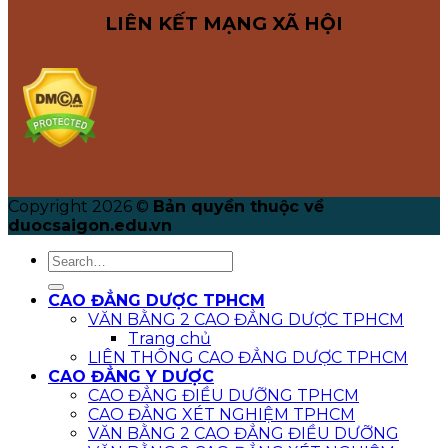
LIÊN KẾT MẠNG XÃ HỘI
Copyright 2026 ©
Bản quyền thuộc về
duocsaigon.edu.vn
CAO ĐẲNG DƯỢC TPHCM
VĂN BẰNG 2 CAO ĐẲNG DƯỢC TPHCM
Trang chủ
LIÊN THÔNG CAO ĐẲNG DƯỢC TPHCM
CAO ĐẲNG Y DƯỢC
CAO ĐẲNG ĐIỀU DƯỠNG TPHCM
CAO ĐẲNG XÉT NGHIỆM TPHCM
VĂN BẰNG 2 CAO ĐẲNG ĐIỀU DƯỠNG