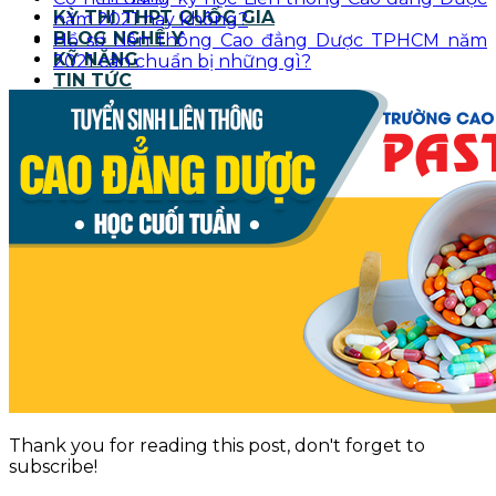
KỲ THI THPT QUỐC GIA
năm 2021 hay không?
BLOG NGHỀ Y
Hồ sơ Liên thông Cao đẳng Dược TPHCM năm
KỸ NĂNG
2021 cần chuẩn bị những gì?
TIN TỨC
Thank you for reading this post, don't forget to
subscribe!