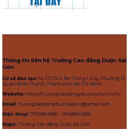
Thông tin liên hệ Trường Cao đẳng Dược Sài
Gòn
Cơ sở đào tạo:
Số 215 D+E Nơ Trang Long, Phường 12,
Quận Bình Thạnh, Thành phố Hồ Chí Minh.
Website:
https://truongcaodangyduoctphcm.com/
Email
: truongcaodangduocsaigon@gmail.com
Điện thoại:
07.6981.6981 - 09.6881.6981
Maps:
Trường Cao đẳng Dược Sài Gòn