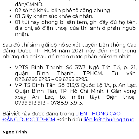
dân/CMND.
02 sổ hộ khẩu bản phô tô công chứng .
01 Giấy khám sức khỏe cá nhân.
01 túi hay phong bì sẵn tem, ghi đầy đủ họ tên,
địa chỉ, số điện thoại của thí sinh ở phần người
nhận.
Sau đó thí sinh gửi bộ hồ sơ xét tuyển Liên thông Cao
đẳng Dược TP. HCM năm 2021 này đến một trong
những địa chỉ sau để nhận được phản hồi sớm nhất:
VPTS Bình Thạnh: Số 37/3 Ngô Tất Tố, p. 21,
quận Bình Thạnh, TPHCM. Tư vấn:
028.6295.6295 – 09.6295.6295.
VP TS Bình Tân: Số 913/3 Quốc Lộ 1A, p. An Lạc,
Quận Bình Tân, TP. Hồ Chí Minh. ( Gần vóng
xoay An Lạc, bx miền tây). Điện thoại:
0799.913.913 – 0788.913.913.
Bài viết này được đăng trong
LIÊN THÔNG CAO
ĐẲNG DƯỢC TPHCM
. Đánh dấu
liên kết thường trực
.
Ngọc Trinh