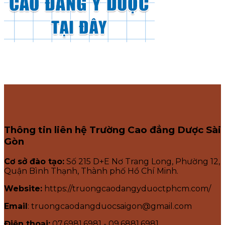
Thông tin liên hệ Trường Cao đẳng Dược Sài
Gòn
Cơ sở đào tạo:
Số 215 D+E Nơ Trang Long, Phường 12,
Quận Bình Thạnh, Thành phố Hồ Chí Minh.
Website:
https://truongcaodangyduoctphcm.com/
Email
: truongcaodangduocsaigon@gmail.com
Điện thoại:
07.6981.6981 - 09.6881.6981