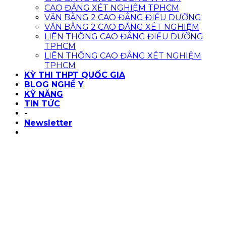
CAO ĐẲNG XÉT NGHIỆM TPHCM
VĂN BẰNG 2 CAO ĐẲNG ĐIỀU DƯỠNG
VĂN BẰNG 2 CAO ĐẲNG XÉT NGHIỆM
LIÊN THÔNG CAO ĐẲNG ĐIỀU DƯỠNG
TPHCM
LIÊN THÔNG CAO ĐẲNG XÉT NGHIỆM
TPHCM
KỲ THI THPT QUỐC GIA
BLOG NGHỀ Y
KỸ NĂNG
TIN TỨC
-
Newsletter