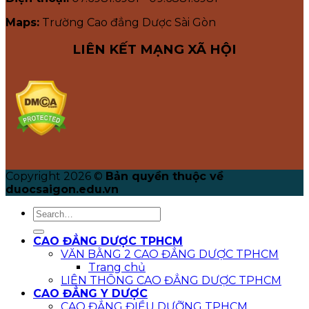
Maps:
Trường Cao đẳng Dược Sài Gòn
LIÊN KẾT MẠNG XÃ HỘI
Copyright 2026 ©
Bản quyền thuộc về
duocsaigon.edu.vn
CAO ĐẲNG DƯỢC TPHCM
VĂN BẰNG 2 CAO ĐẲNG DƯỢC TPHCM
Trang chủ
LIÊN THÔNG CAO ĐẲNG DƯỢC TPHCM
CAO ĐẲNG Y DƯỢC
CAO ĐẲNG ĐIỀU DƯỠNG TPHCM