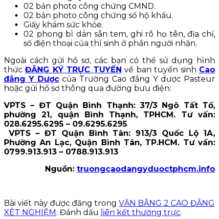
02 bản photo công chứng CMND.
02 bản photo công chứng sổ hộ khẩu.
Giấy khám sức khỏe.
02 phong bì dán sẵn tem, ghi rõ họ tên, địa chỉ,
số điện thoại của thí sinh ở phần người nhận.
Ngoài cách gửi hồ sơ, các bạn có thể sử dụng hình
thức
ĐĂNG KÝ TRỰC TUYẾN
về ban tuyển sinh
Cao
đẳng Y Dược
của Trường Cao đẳng Y dược Pasteur
hoặc gửi hồ sơ thông qua đường bưu điện:
VPTS – ĐT Quận Bình Thạnh: 37/3 Ngô Tất Tố,
phường 21, quận Bình Thạnh, TPHCM. Tư vấn:
028.6295.6295 – 09.6295.6295
VPTS – ĐT Quận Bình Tân: 913/3 Quốc Lộ 1A,
Phường An Lạc, Quận Bình Tân, TP.HCM. Tư vấn:
0799.913.913 – 0788.913.913
Nguồn:
truongcaodangyduoctphcm.info
Bài viết này được đăng trong
VĂN BẰNG 2 CAO ĐẲNG
XÉT NGHIỆM
. Đánh dấu
liên kết thường trực
.