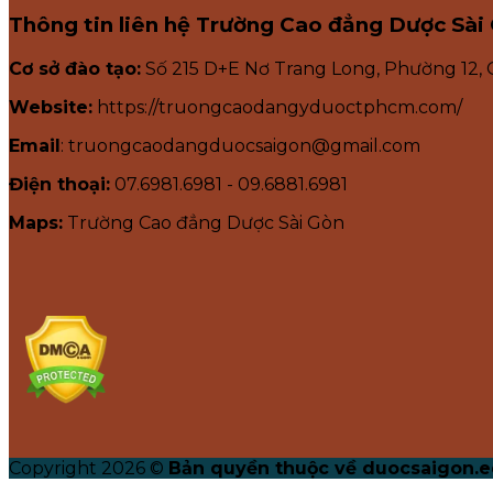
Thông tin liên hệ Trường Cao đẳng Dược Sài
Cơ sở đào tạo:
Số 215 D+E Nơ Trang Long, Phường 12,
Website:
https://truongcaodangyduoctphcm.com/
Email
: truongcaodangduocsaigon@gmail.com
Điện thoại:
07.6981.6981 - 09.6881.6981
Maps:
Trường Cao đẳng Dược Sài Gòn
Copyright 2026 ©
Bản quyền thuộc về duocsaigon.e