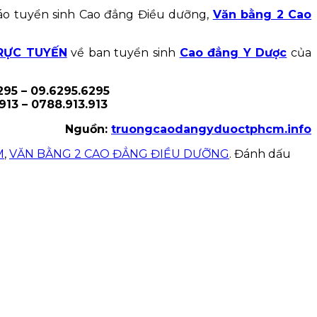
áo tuyển sinh Cao đẳng Điều dưỡng,
Văn bằng 2 Cao
RỰC TUYẾN
về ban tuyển sinh
Cao đẳng Y Dược
của
295 – 09.6295.6295
13 – 0788.913.913
Nguồn:
truongcaodangyduoctphcm.info
M
,
VĂN BẰNG 2 CAO ĐẲNG ĐIỀU DƯỠNG
. Đánh dấu