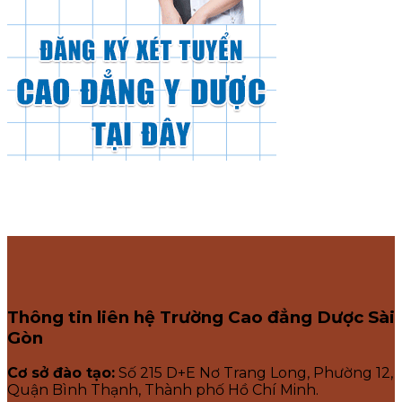
Thông tin liên hệ Trường Cao đẳng Dược Sài
Gòn
Cơ sở đào tạo:
Số 215 D+E Nơ Trang Long, Phường 12,
Quận Bình Thạnh, Thành phố Hồ Chí Minh.