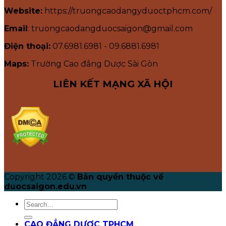
Website:
https://truongcaodangyduoctphcm.com/
Email
: truongcaodangduocsaigon@gmail.com
Điện thoại:
07.6981.6981 - 09.6881.6981
Maps:
Trường Cao đẳng Dược Sài Gòn
LIÊN KẾT MẠNG XÃ HỘI
Copyright 2026 ©
Bản quyền thuộc về
duocsaigon.edu.vn
CAO ĐẲNG DƯỢC TPHCM