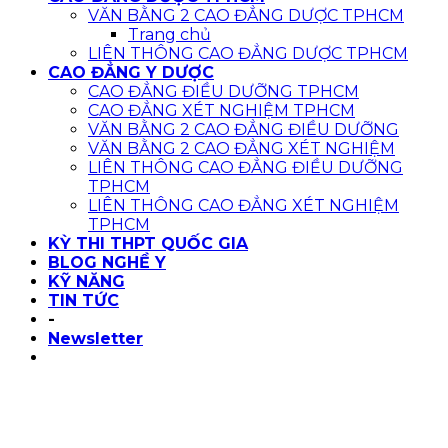
VĂN BẰNG 2 CAO ĐẲNG DƯỢC TPHCM
Trang chủ
LIÊN THÔNG CAO ĐẲNG DƯỢC TPHCM
CAO ĐẲNG Y DƯỢC
CAO ĐẲNG ĐIỀU DƯỠNG TPHCM
CAO ĐẲNG XÉT NGHIỆM TPHCM
VĂN BẰNG 2 CAO ĐẲNG ĐIỀU DƯỠNG
VĂN BẰNG 2 CAO ĐẲNG XÉT NGHIỆM
LIÊN THÔNG CAO ĐẲNG ĐIỀU DƯỠNG
TPHCM
LIÊN THÔNG CAO ĐẲNG XÉT NGHIỆM
TPHCM
KỲ THI THPT QUỐC GIA
BLOG NGHỀ Y
KỸ NĂNG
TIN TỨC
-
Newsletter