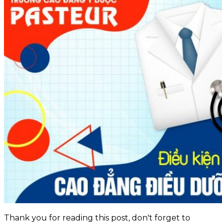
KỲ THI THPT QUỐC GIA
BLOG NGHỀ Y
KỸ NĂNG
TIN TỨC
Thank you for reading this post, don't forget to