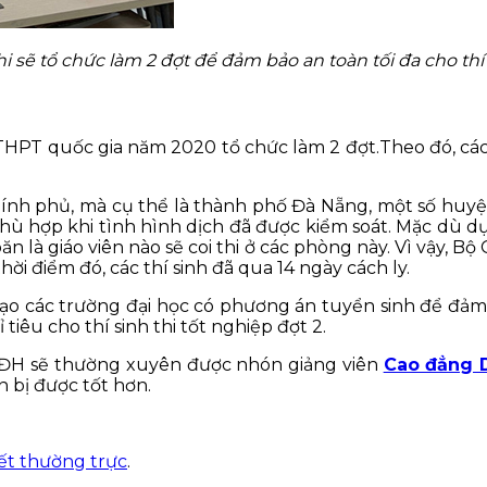
hi sẽ tổ chức làm 2 đợt để đảm bảo an toàn tối đa cho thí
THPT quốc gia năm 2020 tổ chức làm 2 đợt.Theo đó, cá
 Chính phủ, mà cụ thể là thành phố Đà Nẵng, một số huy
 phù hợp khi tình hình dịch đã được kiểm soát. Mặc dù dự
n là giáo viên nào sẽ coi thi ở các phòng này. Vì vậy, Bộ G
ời điểm đó, các thí sinh đã qua 14 ngày cách ly.
 đạo các trường đại học có phương án tuyển sinh để đảm
 tiêu cho thí sinh thi tốt nghiệp đợt 2.
Đ, ĐH sẽ thường xuyên được nhón giảng viên
Cao đẳng 
n bị được tốt hơn.
kết thường trực
.