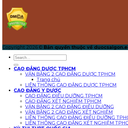
Copyright 2026 ©
Bản quyền thuộc về duocsaigon.e
CAO ĐẲNG DƯỢC TPHCM
VĂN BẰNG 2 CAO ĐẲNG DƯỢC TPHCM
Trang chủ
LIÊN THÔNG CAO ĐẲNG DƯỢC TPHCM
CAO ĐẲNG Y DƯỢC
CAO ĐẲNG ĐIỀU DƯỠNG TPHCM
CAO ĐẲNG XÉT NGHIỆM TPHCM
VĂN BẰNG 2 CAO ĐẲNG ĐIỀU DƯỠNG
VĂN BẰNG 2 CAO ĐẲNG XÉT NGHIỆM
LIÊN THÔNG CAO ĐẲNG ĐIỀU DƯỠNG TPH
LIÊN THÔNG CAO ĐẲNG XÉT NGHIỆM TPH