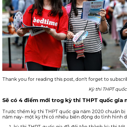
KỸ NĂNG
TIN TỨC
Thank you for reading this post, don't forget to subscri
Kỳ thi THPT quốc
Sẽ có 4 điểm mới trog kỳ thi THPT quốc gia
Trước thềm kỳ thi THPT quốc gia năm 2020 chuẩn bị d
năm nay- một kỳ thi có nhiều biến động do tình hình d
kỳ thi THPT quốc gia đã đổi tên thành kỳ thi tố