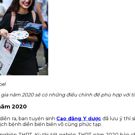
be!
 gia năm 2020 sẽ có những điều chỉnh để phù hợp với tì
 năm 2020
iễn ra, ban tuyển sinh
Cao đẳng Y dược
đã lưu ý thí 
ịch bệnh diễn biến biến vô cùng phức tạp.
t nghiệp THPT. Kỳ thi tốt nghiệp THPT năm 2020 bản chấ