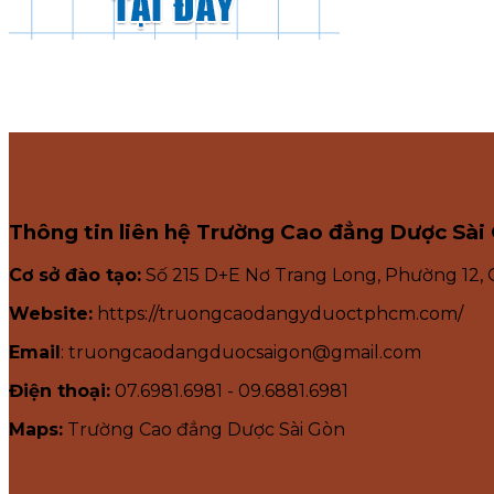
Thông tin liên hệ Trường Cao đẳng Dược Sài
Cơ sở đào tạo:
Số 215 D+E Nơ Trang Long, Phường 12,
Website:
https://truongcaodangyduoctphcm.com/
Email
: truongcaodangduocsaigon@gmail.com
Điện thoại:
07.6981.6981 - 09.6881.6981
Maps:
Trường Cao đẳng Dược Sài Gòn