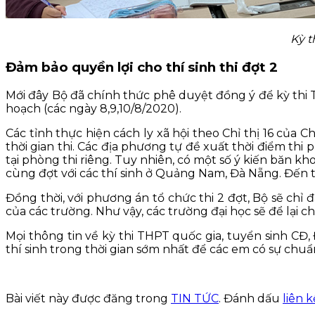
Kỳ t
Đảm bảo quyền lợi cho thí sinh thi đợt 2
Mới đây Bộ đã chính thức phê duyệt đồng ý để kỳ thi 
hoạch (các ngày 8,9,10/8/2020).
Các tỉnh thực hiện cách ly xã hội theo Chỉ thị 16 của
thời gian thi. Các địa phương tự đề xuất thời điểm thi
tại phòng thi riêng. Tuy nhiên, có một số ý kiến băn khoă
cùng đợt với các thí sinh ở Quảng Nam, Đà Nẵng. Đến th
Đồng thời, với phương án tổ chức thi 2 đợt, Bộ sẽ chỉ
của các trường. Như vậy, các trường đại học sẽ để lại chỉ
Mọi thông tin về kỳ thi THPT quốc gia, tuyển sinh C
thí sinh trong thời gian sớm nhất để các em có sự chuẩ
Bài viết này được đăng trong
TIN TỨC
. Đánh dấu
liên 