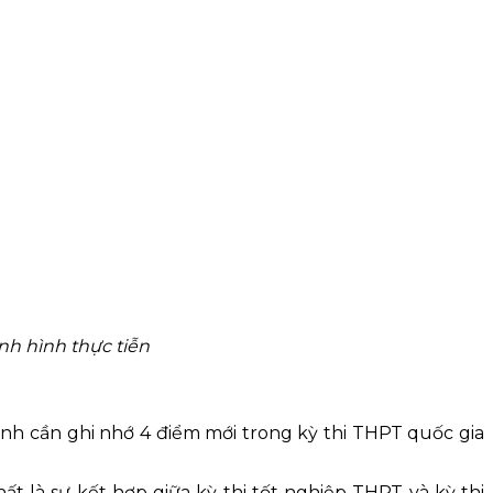
nh hình thực tiễn
sinh cần ghi nhớ 4 điểm mới trong kỳ thi THPT quốc gia
t là sự kết hợp giữa kỳ thi tốt nghiệp THPT và kỳ thi