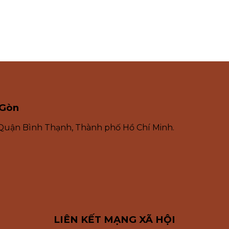
 Gòn
 Quận Bình Thạnh, Thành phố Hồ Chí Minh.
LIÊN KẾT MẠNG XÃ HỘI