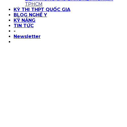
TPHCM
KỲ THI THPT QUỐC GIA
BLOG NGHỀ Y
KỸ NĂNG
TIN TỨC
-
Newsletter