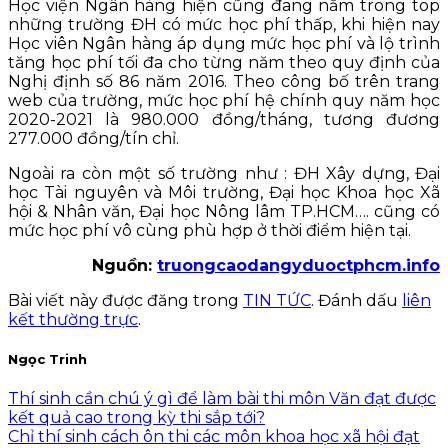
Học viện Ngân hàng hiện cũng đang nằm trong top
những trường ĐH có mức học phí thấp, khi hiện nay
Học viên Ngân hàng áp dụng mức học phí và lộ trình
tăng học phí tối đa cho từng năm theo quy định của
Nghị định số 86 năm 2016. Theo công bố trên trang
web của trường, mức học phí hệ chính quy năm học
2020-2021 là 980.000 đồng/tháng, tương đương
277.000 đồng/tín chỉ.
Ngoài ra còn một số trường như : ĐH Xây dựng, Đại
học Tài nguyên và Môi trường, Đại học Khoa học Xã
hội & Nhân văn, Đại học Nông lâm TP.HCM…. cũng có
mức học phí vô cùng phù hợp ở thời điểm hiện tại.
Nguồn:
truongcaodangyduoctphcm.info
Bài viết này được đăng trong
TIN TỨC
. Đánh dấu
liên
kết thường trực
.
Ngọc Trinh
Thí sinh cần chú ý gì để làm bài thi môn Văn đạt được
kết quả cao trong kỳ thi sắp tới?
Chỉ thí sinh cách ôn thi các môn khoa học xã hội đạt