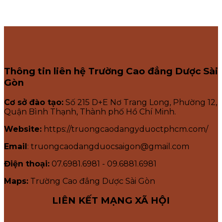
Thông tin liên hệ Trường Cao đẳng Dược Sài
Gòn
Cơ sở đào tạo:
Số 215 D+E Nơ Trang Long, Phường 12,
Quận Bình Thạnh, Thành phố Hồ Chí Minh.
Website:
https://truongcaodangyduoctphcm.com/
Email
: truongcaodangduocsaigon@gmail.com
Điện thoại:
07.6981.6981 - 09.6881.6981
Maps:
Trường Cao đẳng Dược Sài Gòn
LIÊN KẾT MẠNG XÃ HỘI