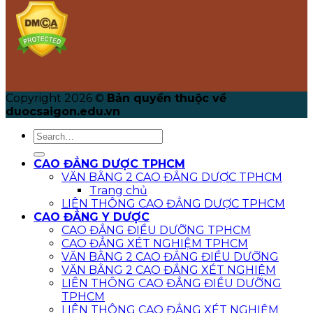
Copyright 2026 ©
Bản quyền thuộc về
duocsaigon.edu.vn
CAO ĐẲNG DƯỢC TPHCM
VĂN BẰNG 2 CAO ĐẲNG DƯỢC TPHCM
Trang chủ
LIÊN THÔNG CAO ĐẲNG DƯỢC TPHCM
CAO ĐẲNG Y DƯỢC
CAO ĐẲNG ĐIỀU DƯỠNG TPHCM
CAO ĐẲNG XÉT NGHIỆM TPHCM
VĂN BẰNG 2 CAO ĐẲNG ĐIỀU DƯỠNG
VĂN BẰNG 2 CAO ĐẲNG XÉT NGHIỆM
LIÊN THÔNG CAO ĐẲNG ĐIỀU DƯỠNG
TPHCM
LIÊN THÔNG CAO ĐẲNG XÉT NGHIỆM