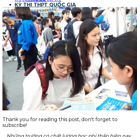
KỲ THI THPT QUỐC GIA
BLOG NGHỀ Y
KỸ NĂNG
TIN TỨC
Thank you for reading this post, don't forget to
subscribe!
Những trường có chất lượng học phí thấp hiện nay