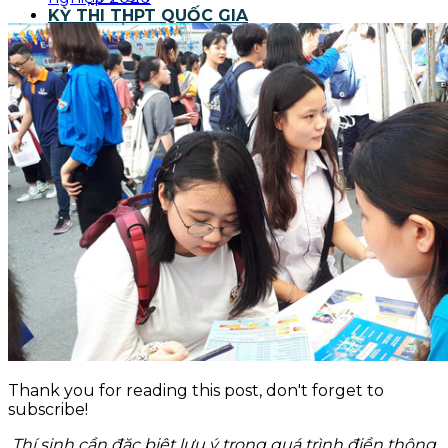
KỲ THI THPT QUỐC GIA
BLOG NGHỀ Y
KỸ NĂNG
TIN TỨC
Thank you for reading this post, don't forget to
subscribe!
Thí sinh cần đặc biệt lưu ý trong quá trình điền thông