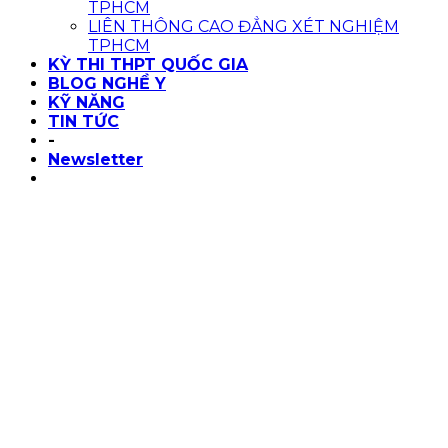
TPHCM
LIÊN THÔNG CAO ĐẲNG XÉT NGHIỆM
TPHCM
KỲ THI THPT QUỐC GIA
BLOG NGHỀ Y
KỸ NĂNG
TIN TỨC
-
Newsletter