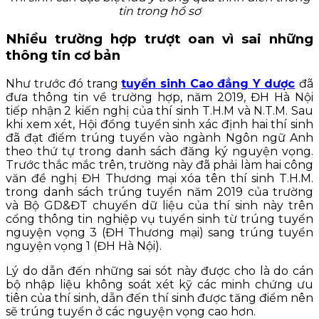
tin trong hồ sơ
Nhiều trường hợp trượt oan vì sai những
thông tin cơ bản
Như trước đó trang
tuyển sinh Cao đẳng Y dược
đã
đưa thông tin về trường hợp, năm 2019, ĐH Hà Nội
tiếp nhận 2 kiến nghị của thí sinh T.H.M và N.T.M. Sau
khi xem xét, Hội đồng tuyển sinh xác định hai thí sinh
đã đạt điểm trúng tuyển vào ngành Ngôn ngữ Anh
theo thứ tự trong danh sách đăng ký nguyện vọng.
Trước thắc mắc trên, trường này đã phải làm hai công
văn đề nghị ĐH Thương mại xóa tên thí sinh T.H.M.
trong danh sách trúng tuyển năm 2019 của trường
và Bộ GD&ĐT chuyển dữ liệu của thí sinh này trên
cổng thông tin nghiệp vụ tuyển sinh từ trúng tuyển
nguyện vọng 3 (ĐH Thương mại) sang trúng tuyển
nguyện vọng 1 (ĐH Hà Nội).
Lý do dẫn đến những sai sót này được cho là do cán
bộ nhập liệu không soát xét kỹ các minh chứng ưu
tiên của thí sinh, dẫn đến thí sinh được tăng điểm nên
sẽ trúng tuyển ở các nguyện vọng cao hơn.