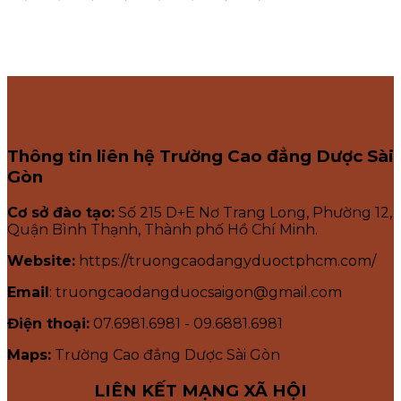
Thông tin liên hệ Trường Cao đẳng Dược Sài
Gòn
Cơ sở đào tạo:
Số 215 D+E Nơ Trang Long, Phường 12,
Quận Bình Thạnh, Thành phố Hồ Chí Minh.
Website:
https://truongcaodangyduoctphcm.com/
Email
: truongcaodangduocsaigon@gmail.com
Điện thoại:
07.6981.6981 - 09.6881.6981
Maps:
Trường Cao đẳng Dược Sài Gòn
LIÊN KẾT MẠNG XÃ HỘI