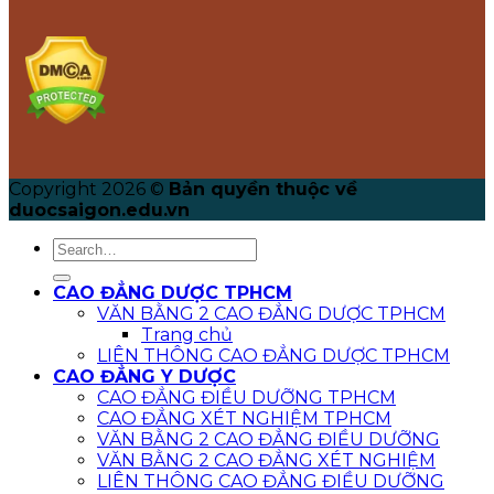
Copyright 2026 ©
Bản quyền thuộc về
duocsaigon.edu.vn
CAO ĐẲNG DƯỢC TPHCM
VĂN BẰNG 2 CAO ĐẲNG DƯỢC TPHCM
Trang chủ
LIÊN THÔNG CAO ĐẲNG DƯỢC TPHCM
CAO ĐẲNG Y DƯỢC
CAO ĐẲNG ĐIỀU DƯỠNG TPHCM
CAO ĐẲNG XÉT NGHIỆM TPHCM
VĂN BẰNG 2 CAO ĐẲNG ĐIỀU DƯỠNG
VĂN BẰNG 2 CAO ĐẲNG XÉT NGHIỆM
LIÊN THÔNG CAO ĐẲNG ĐIỀU DƯỠNG