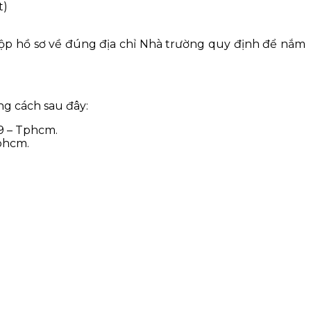
t)
 nộp hồ sơ về đúng địa chỉ Nhà trường quy định để nắm
ng cách sau đây:
 9 – Tphcm.
phcm.