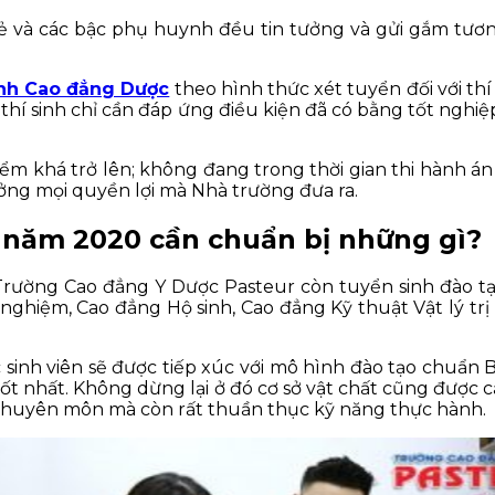
ẻ và các bậc phụ huynh đều tin tưởng và gửi gắm tương
inh Cao đẳng Dược
theo hình thức xét tuyển đối với thí
, thí sinh chỉ cần đáp ứng điều kiện đã có bằng tốt ng
ểm khá trở lên; không đang trong thời gian thi hành án h
ưởng mọi quyền lợi mà Nhà trường đưa ra.
 năm 2020 cần chuẩn bị những gì?
Trường Cao đẳng Y Dược Pasteur còn tuyển sinh đào 
ghiệm, Cao đẳng Hộ sinh, Cao đẳng Kỹ thuật Vật lý trị 
 sinh viên sẽ được tiếp xúc với mô hình đào tạo chuẩn
c tốt nhất. Không dừng lại ở đó cơ sở vật chất cũng đượ
 chuyên môn mà còn rất thuần thục kỹ năng thực hành.