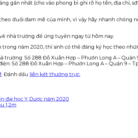
ng gần nhất (cho vào phong bì ghi rõ họ tên, địa chỉ, sđ
 tục theo đuổi đam mê của mình, vì vậy hãy nhanh chóng
sơ về nhà trường để ứng tuyển ngay từ hôm nay.
trong năm 2020, thí sinh có thể đăng ký học theo nhữ
ủa Nhà trường: Số 288 Đỗ Xuân Hợp – Phướn Long A – Quận
 điện: Số 288 Đỗ Xuân Hợp – Phướn Long A – Quận 9 – T
M
. Đánh dấu
liên kết thường trực
.
ển đại học Y, Dược năm 2020
au 1,2m