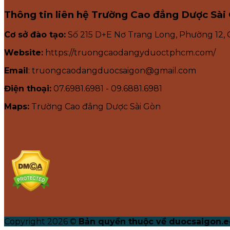
Thông tin liên hệ Trường Cao đẳng Dược Sài
Cơ sở đào tạo:
Số 215 D+E Nơ Trang Long, Phường 12,
Website:
https://truongcaodangyduoctphcm.com/
Email
: truongcaodangduocsaigon@gmail.com
Điện thoại:
07.6981.6981 - 09.6881.6981
Maps:
Trường Cao đẳng Dược Sài Gòn
Copyright 2026 ©
Bản quyền thuộc về duocsaigon.e