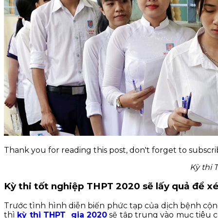
KỸ NĂNG
TIN TỨC
Thank you for reading this post, don't forget to subscri
Kỳ thi 
Kỳ thi tốt nghiệp THPT 2020 sẽ lấy quả để x
Trước tình hình diễn biến phức tạp của dịch bệnh cộ
thì
kỳ thi THPT gia 2020
sẽ tập trung vào mục tiêu 