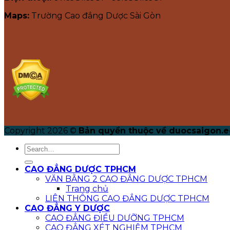
Maps:
Trường Cao đẳng Dược Sài Gòn
Copyright 2026 ©
Bản quyền thuộc về duocsaigon.e
CAO ĐẲNG DƯỢC TPHCM
VĂN BẰNG 2 CAO ĐẲNG DƯỢC TPHCM
Trang chủ
LIÊN THÔNG CAO ĐẲNG DƯỢC TPHCM
CAO ĐẲNG Y DƯỢC
CAO ĐẲNG ĐIỀU DƯỠNG TPHCM
CAO ĐẲNG XÉT NGHIỆM TPHCM