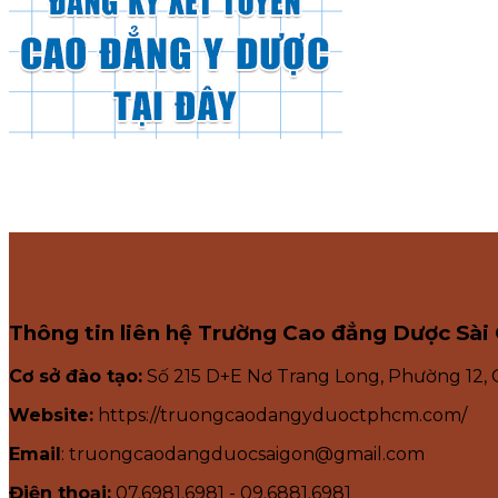
Thông tin liên hệ Trường Cao đẳng Dược Sài
Cơ sở đào tạo:
Số 215 D+E Nơ Trang Long, Phường 12,
Website:
https://truongcaodangyduoctphcm.com/
Email
: truongcaodangduocsaigon@gmail.com
Điện thoại:
07.6981.6981 - 09.6881.6981