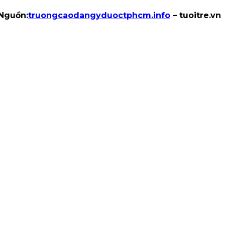
Nguồn:
truongcaodangyduoctphcm.info
– tuoitre.vn