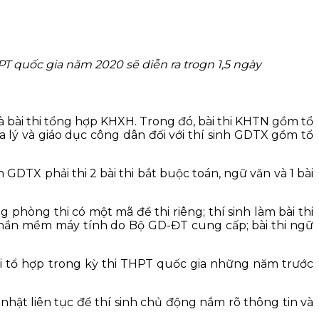
HPT quốc gia năm 2020 sẽ diễn ra trogn 1,5 ngày
và bài thi tổng hợp KHXH. Trong đó, bài thi KHTN gồm tổ
ịa lý và giáo dục công dân đối với thí sinh GDTX gồm tổ
 GDTX phải thi 2 bài thi bắt buộc toán, ngữ văn và 1 bài
 phòng thi có một mã đề thi riêng; thí sinh làm bài thi
 phần mềm máy tính do Bộ GD-ĐT cung cấp; bài thi ngữ
hi tổ hợp trong kỳ thi THPT quốc gia những năm trước
hật liên tục để thí sinh chủ động nắm rõ thông tin và