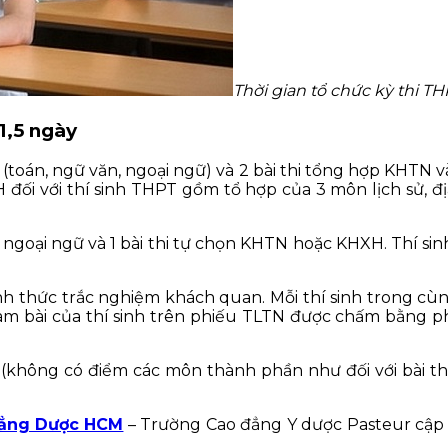
Thời gian tổ chức kỳ thi T
1,5 ngày
p (toán, ngữ văn, ngoại ngữ) và 2 bài thi tổng hợp KHTN 
H đối với thí sinh THPT gồm tổ hợp của 3 môn lịch sử, đ
, ngoại ngữ và 1 bài thi tự chọn KHTN hoặc KHXH. Thí sinh
h thức trắc nghiệm khách quan. Mỗi thí sinh trong cùng
ả làm bài của thí sinh trên phiếu TLTN được chấm bằng
 (không có điểm các môn thành phần như đối với bài t
ẳng Dược HCM
– Trường Cao đẳng Y dược Pasteur cập n