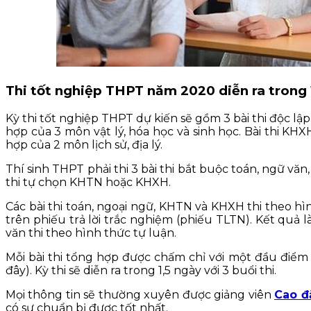
Thi tốt nghiệp THPT năm 2020 diễn ra trong 
Kỳ thi tốt nghiệp THPT dự kiến sẽ gồm 3 bài thi độc lậ
hợp của 3 môn vật lý, hóa học và sinh học. Bài thi KHX
hợp của 2 môn lịch sử, địa lý.
Thí sinh THPT phải thi 3 bài thi bắt buộc toán, ngữ văn
thi tự chọn KHTN hoặc KHXH.
Các bài thi toán, ngoại ngữ, KHTN và KHXH thi theo hìn
trên phiếu trả lời trắc nghiệm (phiếu TLTN). Kết qu
văn thi theo hình thức tự luận.
Mỗi bài thi tổng hợp được chấm chỉ với một đầu điểm
đây). Kỳ thi sẽ diễn ra trong 1,5 ngày với 3 buổi thi.
Mọi thông tin sẽ thường xuyên được giảng viên
Cao đ
có sự chuẩn bị được tốt nhất.