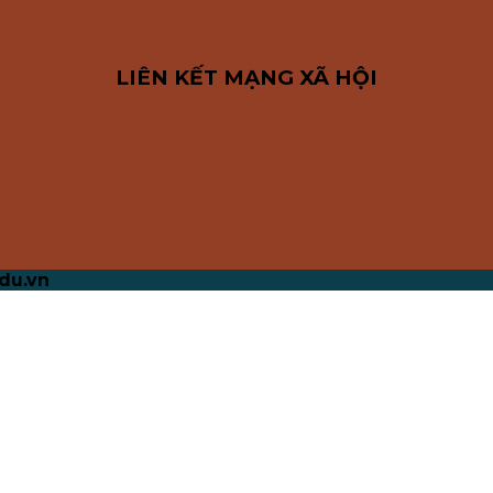
LIÊN KẾT MẠNG XÃ HỘI
du.vn