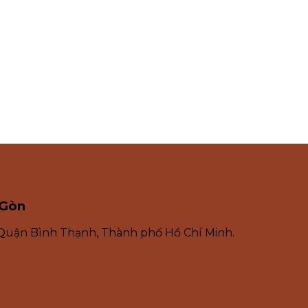
 Gòn
 Quận Bình Thạnh, Thành phố Hồ Chí Minh.