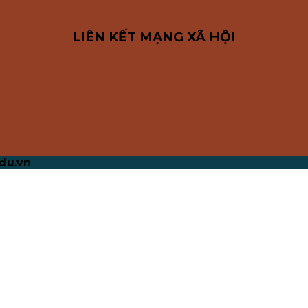
LIÊN KẾT MẠNG XÃ HỘI
du.vn