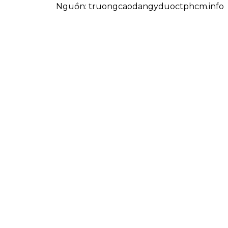
Nguồn: truongcaodangyduoctphcm.info