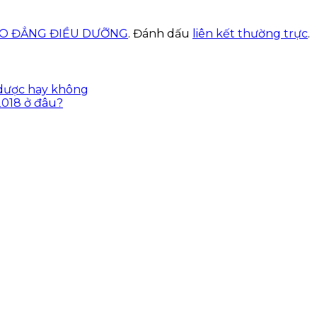
AO ĐẲNG ĐIỀU DƯỠNG
. Đánh dấu
liên kết thường trực
.
 dược hay không
2018 ở đâu?