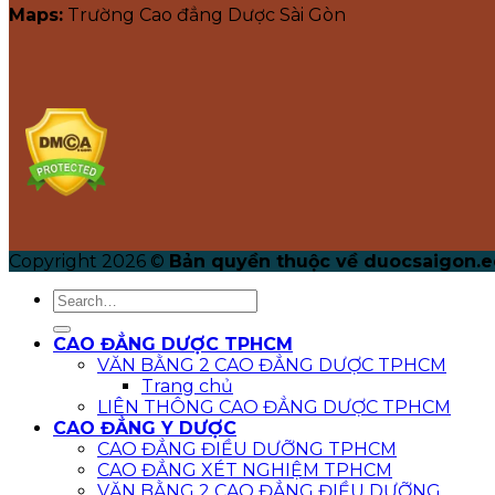
Maps:
Trường Cao đẳng Dược Sài Gòn
Copyright 2026 ©
Bản quyền thuộc về duocsaigon.e
CAO ĐẲNG DƯỢC TPHCM
VĂN BẰNG 2 CAO ĐẲNG DƯỢC TPHCM
Trang chủ
LIÊN THÔNG CAO ĐẲNG DƯỢC TPHCM
CAO ĐẲNG Y DƯỢC
CAO ĐẲNG ĐIỀU DƯỠNG TPHCM
CAO ĐẲNG XÉT NGHIỆM TPHCM
VĂN BẰNG 2 CAO ĐẲNG ĐIỀU DƯỠNG