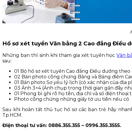
Hồ sơ xét tuyển Văn bằng 2 Cao đẳng Điều
Những bạn thí sinh khi tham gia xét tuyển học
Văn b
sau:
01 Bộ hồ sơ xét tuyển Cao đẳng Điều dưỡng theo
02 Bản photo công chứng Bằng và Bảng điểm Cao
01 Bản photo Sơ yếu lý lịch (có xác nhận của địa 
03 Ảnh 3×4 (Ảnh chụp trong thời gian gần đây nh
01 Phong bì ghi rõ họ tên, địa chỉ và số điện thoại
Photo công chứng những giấy tờ ưu tiên nếu có
Sau khi hoàn tất thủ tục hồ sơ các bạn trẻ hãy nhan
Tp.HCM.
Điện thoại tư vấn: 0886.355.355 – 0996.355.3555.