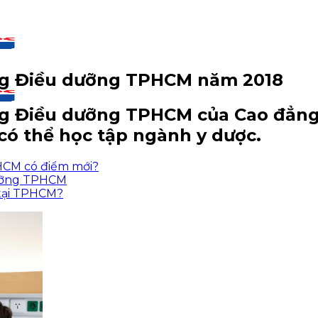
ẳng Điều dưỡng TPHCM năm 2018
ng Điều dưỡng TPHCM của Cao đẳn
 có thể học tập ngành y dược.
HCM có điểm mới?
dưỡng TPHCM
 tại TPHCM?
CM
CM