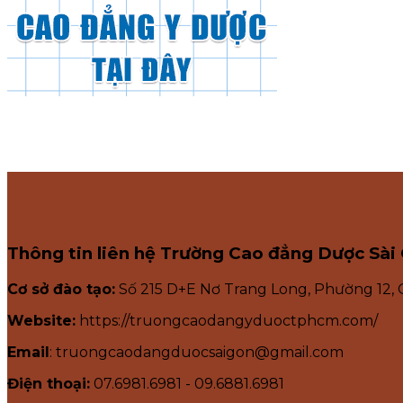
Thông tin liên hệ Trường Cao đẳng Dược Sài
Cơ sở đào tạo:
Số 215 D+E Nơ Trang Long, Phường 12,
Website:
https://truongcaodangyduoctphcm.com/
Email
: truongcaodangduocsaigon@gmail.com
Điện thoại:
07.6981.6981 - 09.6881.6981