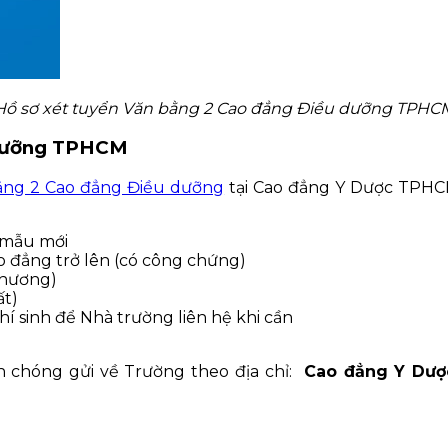
Hồ sơ xét tuyển Văn bằng 2 Cao đẳng Điều dưỡng TPHC
 dưỡng TPHCM
ằng 2 Cao đẳng Điều dưỡng
tại Cao đẳng Y Dược TPHCM
 mẫu mới
 đẳng trở lên (có công chứng)
phương)
ất)
 thí sinh để Nhà trường liên hệ khi cần
h chóng gửi về Trường theo địa chỉ:
Cao đẳng Y Dư