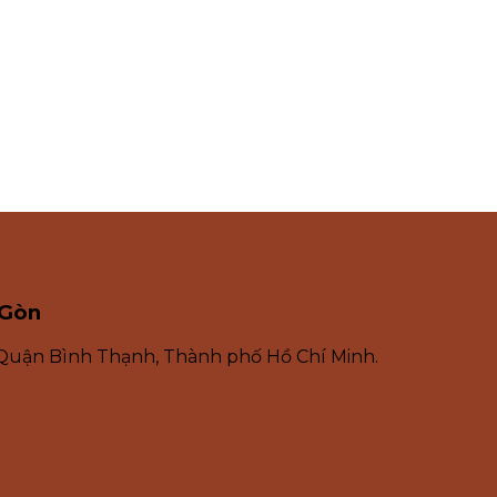
 Gòn
 Quận Bình Thạnh, Thành phố Hồ Chí Minh.