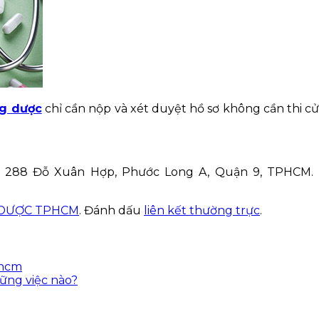
ng dược
chỉ cần nộp và xét duyệt hồ sơ không cần thi cử 
 288 Đỗ Xuân Hợp, Phước Long A, Quận 9, TPHCM. Li
 DƯỢC TPHCM
. Đánh dấu
liên kết thường trực
.
phcm
ững việc nào?