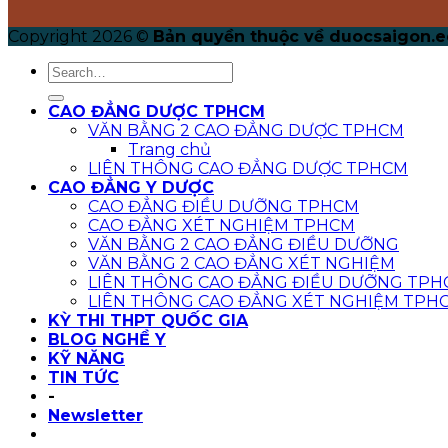
Copyright 2026 ©
Bản quyền thuộc về duocsaigon.e
CAO ĐẲNG DƯỢC TPHCM
VĂN BẰNG 2 CAO ĐẲNG DƯỢC TPHCM
Trang chủ
LIÊN THÔNG CAO ĐẲNG DƯỢC TPHCM
CAO ĐẲNG Y DƯỢC
CAO ĐẲNG ĐIỀU DƯỠNG TPHCM
CAO ĐẲNG XÉT NGHIỆM TPHCM
VĂN BẰNG 2 CAO ĐẲNG ĐIỀU DƯỠNG
VĂN BẰNG 2 CAO ĐẲNG XÉT NGHIỆM
LIÊN THÔNG CAO ĐẲNG ĐIỀU DƯỠNG TPH
LIÊN THÔNG CAO ĐẲNG XÉT NGHIỆM TPH
KỲ THI THPT QUỐC GIA
BLOG NGHỀ Y
KỸ NĂNG
TIN TỨC
-
Newsletter