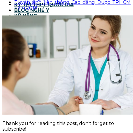
Tuyển sinh liên thông Cao đẳng Dược TPHCM
KỲ THI THPT QUỐC GIA
năm 2018
BLOG NGHỀ Y
KỸ NĂNG
TIN TỨC
Thank you for reading this post, don't forget to
subscribe!