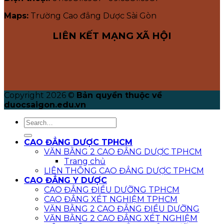
Maps:
Trường Cao đẳng Dược Sài Gòn
LIÊN KẾT MẠNG XÃ HỘI
Copyright 2026 ©
Bản quyền thuộc về
duocsaigon.edu.vn
CAO ĐẲNG DƯỢC TPHCM
VĂN BẰNG 2 CAO ĐẲNG DƯỢC TPHCM
Trang chủ
LIÊN THÔNG CAO ĐẲNG DƯỢC TPHCM
CAO ĐẲNG Y DƯỢC
CAO ĐẲNG ĐIỀU DƯỠNG TPHCM
CAO ĐẲNG XÉT NGHIỆM TPHCM
VĂN BẰNG 2 CAO ĐẲNG ĐIỀU DƯỠNG
VĂN BẰNG 2 CAO ĐẲNG XÉT NGHIỆM