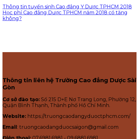
Thông tin tuyển sinh Cao đẳng Y Dược TPHCM 2018
Học phí Cao đẳng Dược TPHCM năm 2018 có tăng
không?
Thông tin liên hệ Trường Cao đẳng Dược Sài
Gòn
Cơ sở đào tạo:
Số 215 D+E Nơ Trang Long, Phường 12,
Quận Bình Thạnh, Thành phố Hồ Chí Minh.
Website:
https://truongcaodangyduoctphcm.com/
Email
: truongcaodangduocsaigon@gmail.com
Điện thoại:
07.6981.6981 - 09.6881.6981