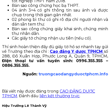
tốt nghiệp THPT năm 2018.
Bản sao công chứng học bạ THPT.
04 ảnh 3×4 có ghi thông tin sau ảnh và được
chụp trong thời gian gần nhất.
02 phong bì thư có ghi rõ địa chỉ người nhận và
dán sẵn tem thư.
Bản sao công chứng giấy khai sinh, chứng minh
thư nhân dân.
Các giấy tờ chứng nhận ưu tiên (nếu có).
Thí sinh hoàn thiện đầy đủ giấy tờ hồ sơ nhanh tay gửi
về Trường theo địa chỉ :
Cao đẳng Y dược TPHCM
số
288, Đỗ Xuân Hợp, Phước Long A, Quận 9, TPHCM
.
Điện thoại tư vấn tuyển sinh: 0996.355.355 –
0886.355.355.
Nguồn:
truongcaodangyduoctphcm.info
Bài viết này được đăng trong
CAO ĐẲNG DƯỢC
TPHCM
. Đánh dấu
liên kết thường trực
.
Hiệu Trưởng Lê Thành Vỹ