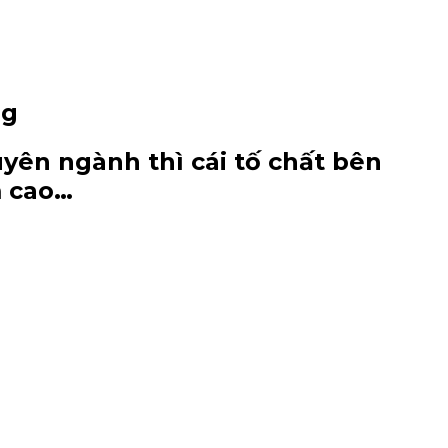
ng
uyên ngành thì cái tố chất bên
m cao…