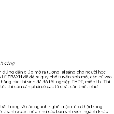
nh công
ọn đúng đắn giúp mở ra tương lai sáng cho người học
Bộ LĐTB&XH đã đề ra quy chế tuyển sinh mới, căn cứ vào
hẳng các thí sinh đã đỗ tốt nghiệp THPT, miễn thi. Thí
t thì còn cần phải có các tố chất cần thiết như:
nhất trong số các ngành nghề, mặc dù cơ hội trong
tuổi thanh xuân. nếu như các bạn sinh viên ngành khác