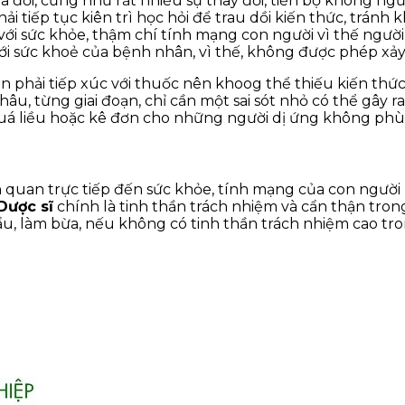
ra đời, cũng như rất nhiều sự thay đổi, tiến bộ không ngừ
hải tiếp tục kiên trì học hỏi để trau dồi kiến thức, tránh
 với sức khỏe, thậm chí tính mạng con người vì thế người
ới sức khoẻ của bệnh nhân, vì thế, không được phép xảy r
hải tiếp xúc với thuốc nên khoog thể thiếu kiến thức 
khâu, từng giai đoạn, chỉ cần một sai sót nhỏ có thể gây
uá liều hoặc kê đơn cho những người dị ứng không phù
n quan trực tiếp đến sức khỏe, tính mạng của con người 
Dược sĩ
chính là tinh thần trách nhiệm và cẩn thận tron
u, làm bừa, nếu không có tinh thần trách nhiệm cao tro