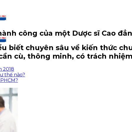
thành công của một Dược sĩ Cao đẳ
ểu biết chuyên sâu về kiến thức ch
 cần cù, thông minh, có trách nhiệ
m 2018
ư thế nào?
i TPHCM?
CM
CM