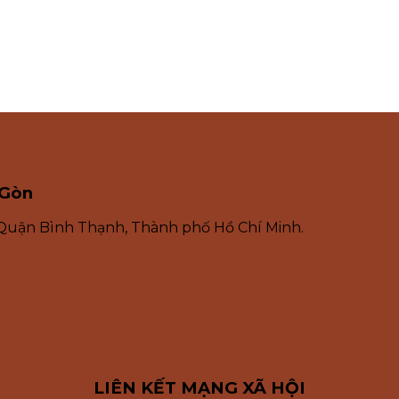
 Gòn
 Quận Bình Thạnh, Thành phố Hồ Chí Minh.
LIÊN KẾT MẠNG XÃ HỘI