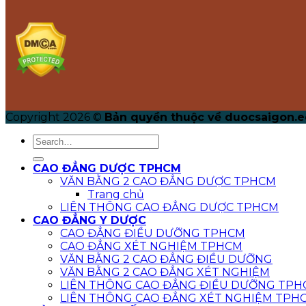
Copyright 2026 ©
Bản quyền thuộc về duocsaigon.e
CAO ĐẲNG DƯỢC TPHCM
VĂN BẰNG 2 CAO ĐẲNG DƯỢC TPHCM
Trang chủ
LIÊN THÔNG CAO ĐẲNG DƯỢC TPHCM
CAO ĐẲNG Y DƯỢC
CAO ĐẲNG ĐIỀU DƯỠNG TPHCM
CAO ĐẲNG XÉT NGHIỆM TPHCM
VĂN BẰNG 2 CAO ĐẲNG ĐIỀU DƯỠNG
VĂN BẰNG 2 CAO ĐẲNG XÉT NGHIỆM
LIÊN THÔNG CAO ĐẲNG ĐIỀU DƯỠNG TPH
LIÊN THÔNG CAO ĐẲNG XÉT NGHIỆM TPH