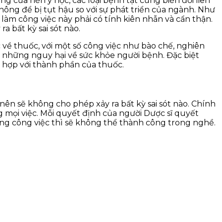
ng của nền y học, các loại bệnh tật cũng biến đổi liên
 không để bị tụt hậu so với sự phát triển của ngành. Như
 làm công việc này phải có tính kiên nhẫn và cẩn thận.
a bất kỳ sai sót nào.
về thuốc, với một số công việc như bào chế, nghiên
 ra những nguy hại về sức khỏe người bệnh. Đặc biệt
 hợp với thành phần của thuốc.
nên sẽ không cho phép xảy ra bất kỳ sai sót nào. Chính
g mọi việc. Mỗi quyết định của người Dược sĩ quyết
ng công việc thì sẽ không thể thành công trong nghề.