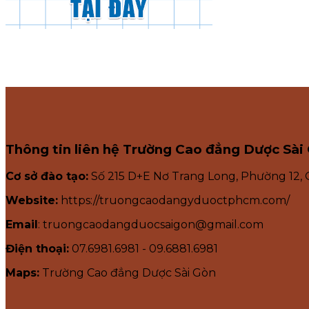
Thông tin liên hệ Trường Cao đẳng Dược Sài
Cơ sở đào tạo:
Số 215 D+E Nơ Trang Long, Phường 12,
Website:
https://truongcaodangyduoctphcm.com/
Email
: truongcaodangduocsaigon@gmail.com
Điện thoại:
07.6981.6981 - 09.6881.6981
Maps:
Trường Cao đẳng Dược Sài Gòn