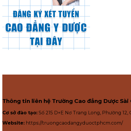
Thông tin liên hệ Trường Cao đẳng Dược Sài
Cơ sở đào tạo:
Số 215 D+E Nơ Trang Long, Phường 12,
Website:
https://truongcaodangyduoctphcm.com/