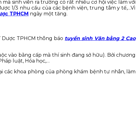
 sinh viên ra trường có rất nhiều cơ hội việc làm với
ược 1/3 nhu cầu của các bệnh viện, trung tâm y tế,…Vì
Dược TPHCM
ngày một tăng.
 Y Dược TPHCM thông báo
tuyển sinh Văn bằng 2 Cao
uộc vào bằng cấp mà thí sinh đang sở hữu). Bởi chương
Pháp luật, Hóa học,…
tại các khoa phòng của phòng khám bệnh tư nhân, làm