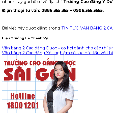
nhanh tay gửi hồ sơ về địa chỉ:
Trường Cao đẳng Y D
Điện thoại tư vấn: 0886.355.355 – 0996.355.3555.
Bài viết này được đăng trong
TIN TỨC
,
VĂN BẰNG 2 C
Hiệu Trưởng Lê Thành Vỹ
Văn bằng 2 Cao đẳng Dược – cơ hội dành cho các thí si
Văn bằng 2 Cao đẳng Xét nghiệm có sức hút lớn với thí s