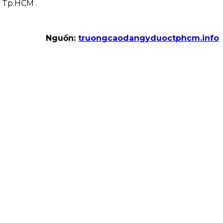
, Tp.HCM .
Nguồn:
truongcaodangyduoctphcm.info