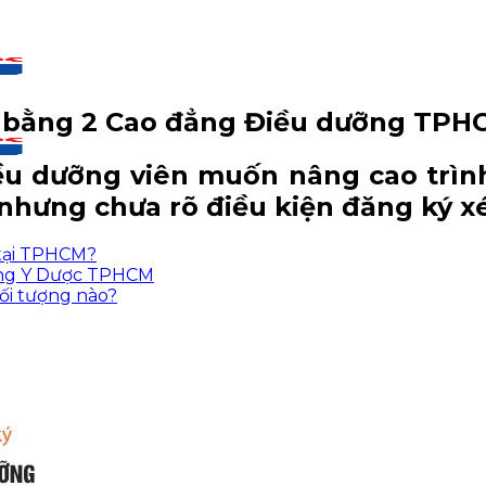
n bằng 2 Cao đẳng Điều dưỡng TPH
iều dưỡng viên muốn nâng cao trìn
hưng chưa rõ điều kiện đăng ký xé
 tại TPHCM?
ẳng Y Dược TPHCM
ối tượng nào?
CM
CM