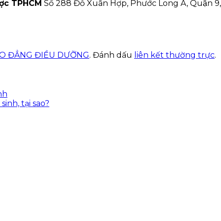
ược TPHCM
Số 288 Đỗ Xuân Hợp, Phước Long A, Quận 9
AO ĐẲNG ĐIỀU DƯỠNG
. Đánh dấu
liên kết thường trực
.
nh
inh, tại sao?