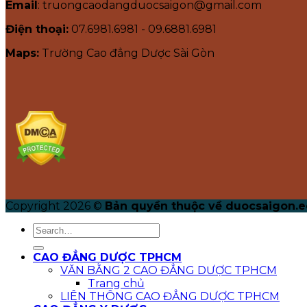
Email
: truongcaodangduocsaigon@gmail.com
Điện thoại:
07.6981.6981 - 09.6881.6981
Maps:
Trường Cao đẳng Dược Sài Gòn
Copyright 2026 ©
Bản quyền thuộc về duocsaigon.e
CAO ĐẲNG DƯỢC TPHCM
VĂN BẰNG 2 CAO ĐẲNG DƯỢC TPHCM
Trang chủ
LIÊN THÔNG CAO ĐẲNG DƯỢC TPHCM