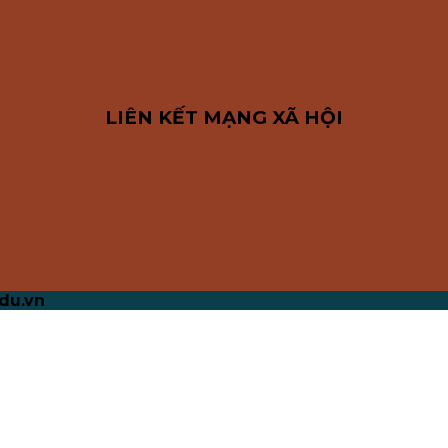
LIÊN KẾT MẠNG XÃ HỘI
du.vn