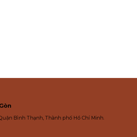
 Gòn
 Quận Bình Thạnh, Thành phố Hồ Chí Minh.