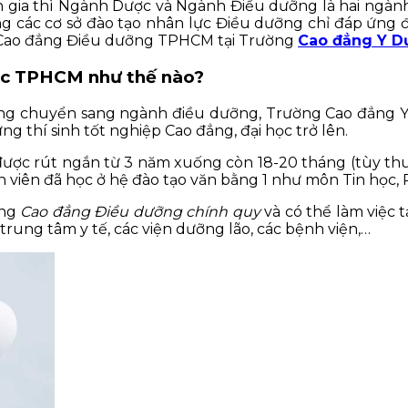
gia thì Ngành Dược và Ngành Điều dưỡng là hai ngành mà
g các cơ sở đào tạo nhân lực Điều dưỡng chỉ đáp ứng đ
2 Cao đẳng Điều dưỡng TPHCM tại Trường
Cao đẳng Y 
ợc TPHCM như thế nào?
ọng chuyển sang ngành điều dưỡng, Trường Cao đẳng
g thí sinh tốt nghiệp Cao đẳng, đại học trở lên.
ẽ được rút ngắn từ 3 năm xuống còn 18-20 tháng (tùy th
 viên đã học ở hệ đào tạo văn bằng 1 như môn Tin học, 
ằng
Cao đẳng Điều dưỡng chính quy
và có thể làm việc 
rung tâm y tế, các viện dưỡng lão, các bệnh viện,…