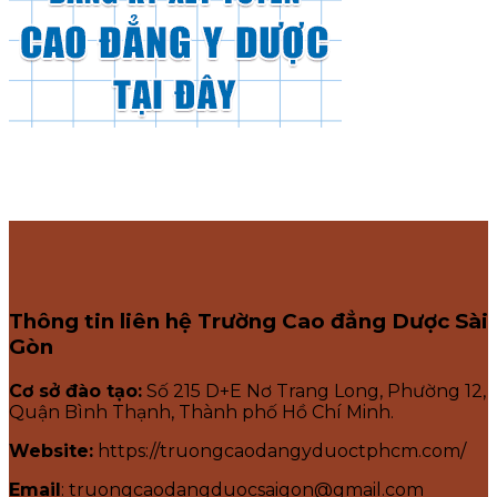
Thông tin liên hệ Trường Cao đẳng Dược Sài
Gòn
Cơ sở đào tạo:
Số 215 D+E Nơ Trang Long, Phường 12,
Quận Bình Thạnh, Thành phố Hồ Chí Minh.
Website:
https://truongcaodangyduoctphcm.com/
Email
: truongcaodangduocsaigon@gmail.com