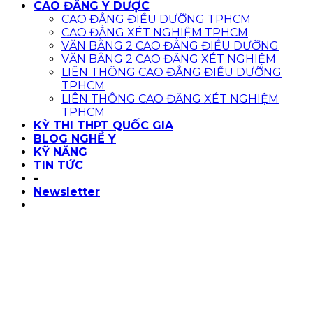
CAO ĐẲNG Y DƯỢC
CAO ĐẲNG ĐIỀU DƯỠNG TPHCM
CAO ĐẲNG XÉT NGHIỆM TPHCM
VĂN BẰNG 2 CAO ĐẲNG ĐIỀU DƯỠNG
VĂN BẰNG 2 CAO ĐẲNG XÉT NGHIỆM
LIÊN THÔNG CAO ĐẲNG ĐIỀU DƯỠNG
TPHCM
LIÊN THÔNG CAO ĐẲNG XÉT NGHIỆM
TPHCM
KỲ THI THPT QUỐC GIA
BLOG NGHỀ Y
KỸ NĂNG
TIN TỨC
-
Newsletter