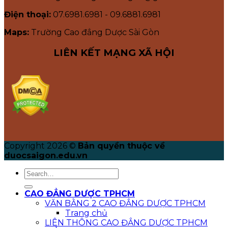
Điện thoại:
07.6981.6981 - 09.6881.6981
Maps:
Trường Cao đẳng Dược Sài Gòn
LIÊN KẾT MẠNG XÃ HỘI
Copyright 2026 ©
Bản quyền thuộc về
duocsaigon.edu.vn
CAO ĐẲNG DƯỢC TPHCM
VĂN BẰNG 2 CAO ĐẲNG DƯỢC TPHCM
Trang chủ
LIÊN THÔNG CAO ĐẲNG DƯỢC TPHCM