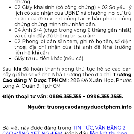
chứng.
02 Giấy khai sinh (có công chứng) + 02 Sơ yếu lý
lịch có xác nhận của UBND xã phường nơi cư trú
hoặc của đơn vị nơi công tác + bản photo công
chứng chứng minh thư nhân dân.
04 Ảnh 3×4 (chụp trong vòng 6 tháng gần nhất)
và có ghi đầy đủ thông tin sau ảnh.
02 Phong bì dán sẵn tem, ghi rõ họ tên, số điện
thoại, địa chỉ nhận của thí sinh để Nhà trường
liên hệ khi cần.
Giấy tờ ưu tiên khác (nếu có).
Sau khi đã hoàn thành xong thủ tục hồ sơ các bạn
hãy gửi hồ sơ về cho Nhà Trường theo địa chỉ:
Trường
Cao đẳng Y Dược TPHCM
: 288 Đỗ Xuân Hợp, Phước
Long A, Quận 9, Tp.HCM
Điện thoại tư vấn: 0886.355.355 – 0996.355.3555.
Nguồn: truongcaodangyduoctphcm.info
Bài viết này được đăng trong
TIN TỨC
,
VĂN BẰNG 2
CAO ĐẲNG XÉT NGHIỆM
. Đánh dấu
liên kết thường