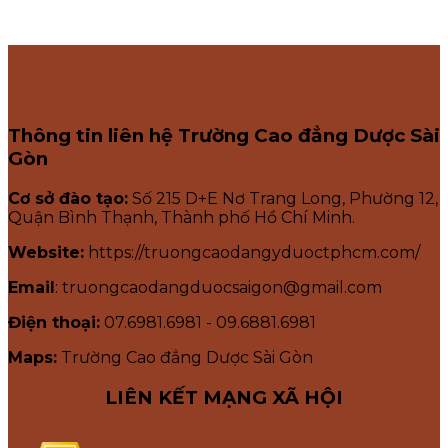
Thông tin liên hệ Trường Cao đẳng Dược Sài
Gòn
Cơ sở đào tạo:
Số 215 D+E Nơ Trang Long, Phường 12,
Quận Bình Thạnh, Thành phố Hồ Chí Minh.
Website:
https://truongcaodangyduoctphcm.com/
Email
: truongcaodangduocsaigon@gmail.com
Điện thoại:
07.6981.6981 - 09.6881.6981
Maps:
Trường Cao đẳng Dược Sài Gòn
LIÊN KẾT MẠNG XÃ HỘI