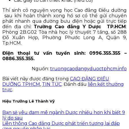
Các giấy tờ cần thiết khác (nếu có)
Thí sinh có nguyện vọng học Cao đẳng Điều dưỡng
sau khi hoàn thành xong hồ sơ có thể gửi chuyển
phát nhanh qua đường bưu điện hoặc gửi trực tiếp
đến địa chỉ:
Trường Cao đẳng Y Dược TP.HCM
:
Phòng 2B.G02 Tòa nhà học lý thuyết 7 tầng, số 288
Đỗ Xuân Hợp, Phường Phước Long A, Quận 9,
Tp.HCM.
Điện thoại tư vấn tuyển sinh: 0996.355.355 –
0886.355.355.
Nguồn:
truongcaodangyduoctphcm.info
Bài viết này được đăng trong
CAO ĐẲNG ĐIỀU
DƯỠNG TPHCM
,
TIN TỨC
. Đánh dấu
liên kết thường
trực
.
Hiệu Trưởng Lê Thành Vỹ
Bạn sẽ yêu đam mê ngành Dược nhiều hơn khi biết 9
lý do sau
Liên thông Cao đẳng Dược phát triển tương lai đáp
ứng nguồn nhân lực