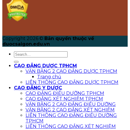
Copyright 2026 ©
Bản quyền thuộc về
duocsaigon.edu.vn
CAO ĐẲNG DƯỢC TPHCM
VĂN BẰNG 2 CAO ĐẲNG DƯỢC TPHCM
Trang chủ
LIÊN THÔNG CAO ĐẲNG DƯỢC TPHCM
CAO ĐẲNG Y DƯỢC
CAO ĐẲNG ĐIỀU DƯỠNG TPHCM
CAO ĐẲNG XÉT NGHIỆM TPHCM
VĂN BẰNG 2 CAO ĐẲNG ĐIỀU DƯỠNG
VĂN BẰNG 2 CAO ĐẲNG XÉT NGHIỆM
LIÊN THÔNG CAO ĐẲNG ĐIỀU DƯỠNG
TPHCM
LIÊN THÔNG CAO ĐẲNG XÉT NGHIỆM