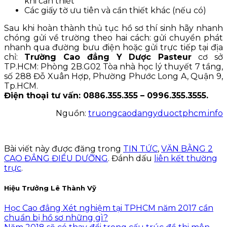
khi cần thiết
Các giấy tờ ưu tiên và cần thiết khác (nếu có)
Sau khi hoàn thành thủ tục hồ sơ thí sinh hãy nhanh
chóng gửi về trường theo hai cách: gửi chuyển phát
nhanh qua đường bưu điện hoặc gửi trực tiếp tại địa
chỉ:
Trường Cao đẳng Y Dược Pasteur
cơ sở
TP.HCM: Phòng 2B.G02 Tòa nhà học lý thuyết 7 tầng,
số 288 Đỗ Xuân Hợp, Phường Phước Long A, Quận 9,
Tp.HCM.
Điện thoại tư vấn: 0886.355.355 – 0996.355.3555.
Nguồn:
truongcaodangyduoctphcm.info
Bài viết này được đăng trong
TIN TỨC
,
VĂN BẰNG 2
CAO ĐẲNG ĐIỀU DƯỠNG
. Đánh dấu
liên kết thường
trực
.
Hiệu Trưởng Lê Thành Vỹ
Học Cao đẳng Xét nghiệm tại TPHCM năm 2017 cần
chuẩn bị hồ sơ những gì?