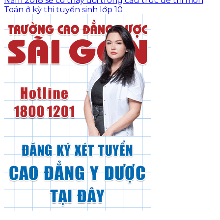
Năm 2018 sẽ có thay đổi trong cấu trúc đề thi môn
Toán ở kỳ thi tuyển sinh lớp 10