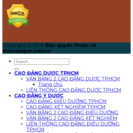
Copyright 2026 ©
Bản quyền thuộc về
duocsaigon.edu.vn
CAO ĐẲNG DƯỢC TPHCM
VĂN BẰNG 2 CAO ĐẲNG DƯỢC TPHCM
Trang chủ
LIÊN THÔNG CAO ĐẲNG DƯỢC TPHCM
CAO ĐẲNG Y DƯỢC
CAO ĐẲNG ĐIỀU DƯỠNG TPHCM
CAO ĐẲNG XÉT NGHIỆM TPHCM
VĂN BẰNG 2 CAO ĐẲNG ĐIỀU DƯỠNG
VĂN BẰNG 2 CAO ĐẲNG XÉT NGHIỆM
LIÊN THÔNG CAO ĐẲNG ĐIỀU DƯỠNG
TPHCM