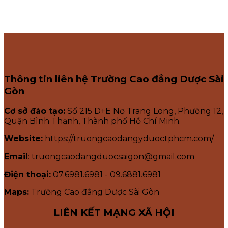
Thông tin liên hệ Trường Cao đẳng Dược Sài
Gòn
Cơ sở đào tạo:
Số 215 D+E Nơ Trang Long, Phường 12,
Quận Bình Thạnh, Thành phố Hồ Chí Minh.
Website:
https://truongcaodangyduoctphcm.com/
Email
: truongcaodangduocsaigon@gmail.com
Điện thoại:
07.6981.6981 - 09.6881.6981
Maps:
Trường Cao đẳng Dược Sài Gòn
LIÊN KẾT MẠNG XÃ HỘI