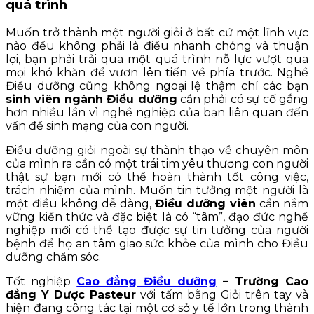
quá trình
Muốn trở thành một người giỏi ở bất cứ một lĩnh vực
nào đều không phải là điều nhanh chóng và thuận
lợi, bạn phải trải qua một quá trình nỗ lực vượt qua
mọi khó khăn để vươn lên tiến về phía trước. Nghề
Điều dưỡng cũng không ngoại lệ thậm chí các bạn
sinh viên ngành Điều dưỡng
cần phải có sự cố gắng
hơn nhiều lần vì nghề nghiệp của bạn liên quan đến
vấn đề sinh mạng của con người.
Điều dưỡng giỏi ngoài sự thành thạo về chuyên môn
của mình ra cần có một trái tim yêu thương con người
thật sự bạn mới có thể hoàn thành tốt công việc,
trách nhiệm của mình. Muốn tin tưởng một người là
một điều không dễ dàng,
Điều dưỡng viên
cần nắm
vững kiến thức và đặc biệt là có “tâm”, đạo đức nghề
nghiệp mới có thể tạo được sự tin tưởng của người
bệnh để họ an tâm giao sức khỏe của mình cho Điều
dưỡng chăm sóc.
Tốt nghiệp
Cao đẳng Điều dưỡng
– Trường Cao
đẳng Y Dược Pasteur
với tấm bằng Giỏi trên tay và
hiện đang công tác tại một cơ sở y tế lớn trong thành