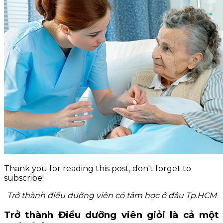
KỲ THI THPT QUỐC GIA
BLOG NGHỀ Y
KỸ NĂNG
TIN TỨC
Thank you for reading this post, don't forget to
subscribe!
Trở thành điều dưỡng viên có tâm học ở đâu Tp.HCM
Trở thành Điều dưỡng viên giỏi là cả một