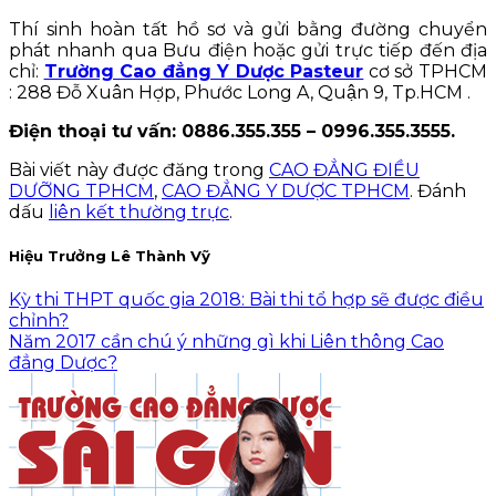
Thí sinh hoàn tất hồ sơ và gửi bằng đường chuyển
phát nhanh qua Bưu điện hoặc gửi trực tiếp đến địa
chỉ:
Trường Cao đẳng Y Dược Pasteur
cơ sở TPHCM
: 288 Đỗ Xuân Hợp, Phước Long A, Quận 9, Tp.HCM .
Điện thoại tư vấn: 0886.355.355 – 0996.355.3555.
Bài viết này được đăng trong
CAO ĐẲNG ĐIỀU
DƯỠNG TPHCM
,
CAO ĐẲNG Y DƯỢC TPHCM
. Đánh
dấu
liên kết thường trực
.
Hiệu Trưởng Lê Thành Vỹ
Kỳ thi THPT quốc gia 2018: Bài thi tổ hợp sẽ được điều
chỉnh?
Năm 2017 cần chú ý những gì khi Liên thông Cao
đẳng Dược?