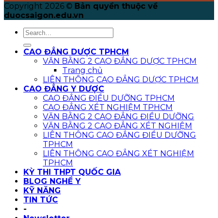
Copyright 2026 ©
Bản quyền thuộc về
duocsaigon.edu.vn
CAO ĐẲNG DƯỢC TPHCM
VĂN BẰNG 2 CAO ĐẲNG DƯỢC TPHCM
Trang chủ
LIÊN THÔNG CAO ĐẲNG DƯỢC TPHCM
CAO ĐẲNG Y DƯỢC
CAO ĐẲNG ĐIỀU DƯỠNG TPHCM
CAO ĐẲNG XÉT NGHIỆM TPHCM
VĂN BẰNG 2 CAO ĐẲNG ĐIỀU DƯỠNG
VĂN BẰNG 2 CAO ĐẲNG XÉT NGHIỆM
LIÊN THÔNG CAO ĐẲNG ĐIỀU DƯỠNG
TPHCM
LIÊN THÔNG CAO ĐẲNG XÉT NGHIỆM
TPHCM
KỲ THI THPT QUỐC GIA
BLOG NGHỀ Y
KỸ NĂNG
TIN TỨC
-