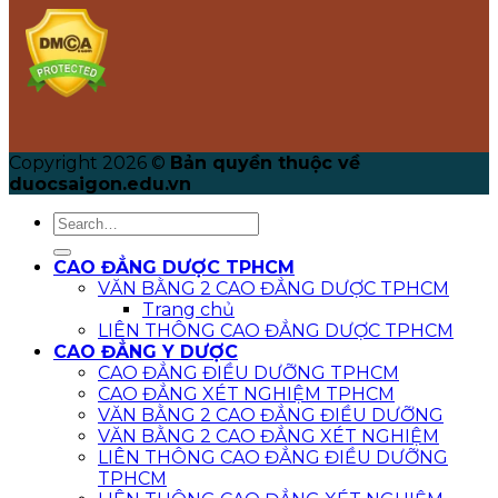
Copyright 2026 ©
Bản quyền thuộc về
duocsaigon.edu.vn
CAO ĐẲNG DƯỢC TPHCM
VĂN BẰNG 2 CAO ĐẲNG DƯỢC TPHCM
Trang chủ
LIÊN THÔNG CAO ĐẲNG DƯỢC TPHCM
CAO ĐẲNG Y DƯỢC
CAO ĐẲNG ĐIỀU DƯỠNG TPHCM
CAO ĐẲNG XÉT NGHIỆM TPHCM
VĂN BẰNG 2 CAO ĐẲNG ĐIỀU DƯỠNG
VĂN BẰNG 2 CAO ĐẲNG XÉT NGHIỆM
LIÊN THÔNG CAO ĐẲNG ĐIỀU DƯỠNG
TPHCM