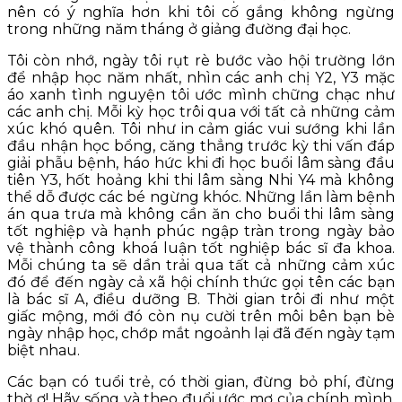
nên có ý nghĩa hơn khi tôi cố gắng không ngừng
trong những năm tháng ở giảng đường đại học.
Tôi còn nhớ, ngày tôi rụt rè bước vào hội trường lớn
để nhập học năm nhất, nhìn các anh chị Y2, Y3 mặc
áo xanh tình nguyện tôi ước mình chững chạc như
các anh chị. Mỗi kỳ học trôi qua với tất cả những cảm
xúc khó quên. Tôi như in cảm giác vui sướng khi lần
đầu nhận học bổng, căng thẳng trước kỳ thi vấn đáp
giải phẫu bệnh, háo hức khi đi học buổi lâm sàng đầu
tiên Y3, hốt hoảng khi thi lâm sàng Nhi Y4 mà không
thể dỗ được các bé ngừng khóc. Những lần làm bệnh
án qua trưa mà không cần ăn cho buổi thi lâm sàng
tốt nghiệp và hạnh phúc ngập tràn trong ngày bảo
vệ thành công khoá luận tốt nghiệp bác sĩ đa khoa.
Mỗi chúng ta sẽ dần trải qua tất cả những cảm xúc
đó để đến ngày cả xã hội chính thức gọi tên các bạn
là bác sĩ A, điều dưỡng B. Thời gian trôi đi như một
giấc mộng, mới đó còn nụ cười trên môi bên bạn bè
ngày nhập học, chớp mắt ngoảnh lại đã đến ngày tạm
biệt nhau.
Các bạn có tuổi trẻ, có thời gian, đừng bỏ phí, đừng
thờ ơ! Hãy sống và theo đuổi ước mơ của chính mình.