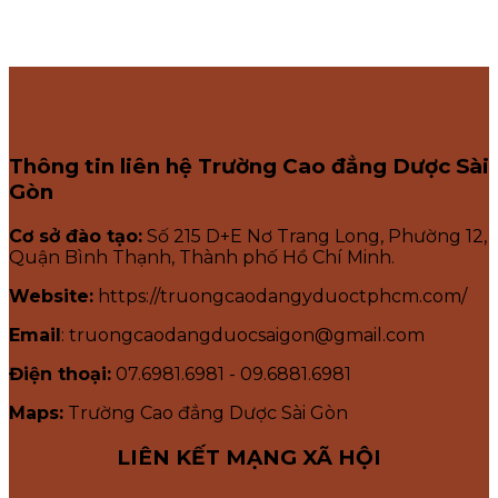
Thông tin liên hệ Trường Cao đẳng Dược Sài
Gòn
Cơ sở đào tạo:
Số 215 D+E Nơ Trang Long, Phường 12,
Quận Bình Thạnh, Thành phố Hồ Chí Minh.
Website:
https://truongcaodangyduoctphcm.com/
Email
: truongcaodangduocsaigon@gmail.com
Điện thoại:
07.6981.6981 - 09.6881.6981
Maps:
Trường Cao đẳng Dược Sài Gòn
LIÊN KẾT MẠNG XÃ HỘI