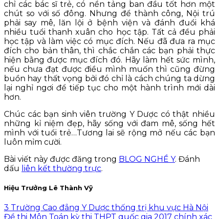
chỉ các bác sĩ trẻ, có nền tảng ban đầu tốt hơn một
chút so với số đông. Nhưng để thành công, Nội trú
phải say mê, lăn lội ở bệnh viện và đánh đuổi khá
nhiều tuổi thanh xuân cho học tập. Tất cả đều phải
học tập và làm việc có mục đích. Nếu đã đưa ra mục
đích cho bản thân, thì chắc chắn các bạn phải thực
hiện bằng được mục đích đó. Hãy làm hết sức mình,
nếu chưa đạt được điều mình muốn thì cũng đừng
buồn hay thất vọng bởi đó chỉ là cách chúng ta dừng
lại nghỉ ngơi để tiếp tục cho một hành trình mới dài
hơn.
Chúc các bạn sinh viên trường Y Dược có thật nhiều
những kỉ niệm đẹp, hãy sống với đam mê, sống hết
mình với tuổi trẻ…Tương lai sẽ rộng mở nếu các bạn
luôn mỉm cười.
Bài viết này được đăng trong
BLOG NGHỀ Y
. Đánh
dấu
liên kết thường trực
.
Hiệu Trưởng Lê Thành Vỹ
3 Trường Cao đẳng Y Dược thống trị khu vực Hà Nội
Đề thi Môn Toán kỳ thi THPT quốc gia 2017 chính xác