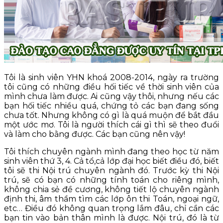
Tôi là sinh viên YHN khoá 2008-2014, ngày ra trường
tôi cũng có những điều hối tiếc về thời sinh viên của
mình chưa làm được. Ai cũng vậy thôi, nhưng nếu các
bạn hối tiếc nhiều quá, chứng tỏ các bạn đang sống
chưa tốt. Nhưng không có gì là quá muộn để bắt đầu
một ước mơ. Tôi là người thích cái gì thì sẽ theo đuổi
và làm cho bằng được. Các bạn cũng nên vậy!
Tôi thích chuyên ngành mình đang theo học từ năm
sinh viên thứ 3, 4. Cả tổ,cả lớp đại học biết điều đó, biết
tôi sẽ thi Nội trú chuyên ngành đó. Trước kỳ thi Nội
trú, sẽ có bạn có những tính toán cho riêng mình,
không chia sẻ đề cương, không tiết lộ chuyên ngành
định thi, âm thầm tìm các lớp ôn thi Toán, ngoại ngữ,
etc… Điều đó không quan trọng lắm đâu, chỉ cần các
bạn tin vào bản thân mình là được. Nội trú, đó là từ