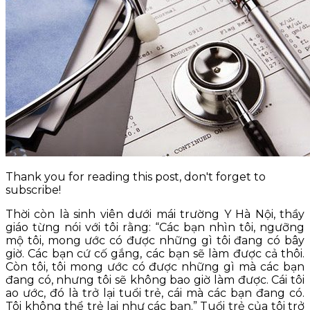
KỲ THI THPT QUỐC GIA
BLOG NGHỀ Y
KỸ NĂNG
TIN TỨC
Thank you for reading this post, don't forget to
subscribe!
Thời còn là sinh viên dưới mái trường Y Hà Nội, thầy
giáo từng nói với tôi rằng: “Các bạn nhìn tôi, ngưỡng
mộ tôi, mong ước có được những gì tôi đang có bây
giờ. Các bạn cứ cố gắng, các bạn sẽ làm được cả thôi.
Còn tôi, tôi mong ước có được những gì mà các bạn
đang có, nhưng tôi sẽ không bao giờ làm được. Cái tôi
ao ước, đó là trở lại tuổi trẻ, cái mà các bạn đang có.
Tôi không thể trẻ lại như các bạn.” Tuổi trẻ của tôi trở